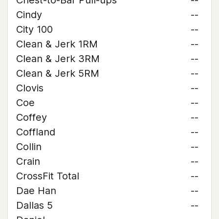
Chest-to-Bar Pull-ups
--
Cindy
--
City 100
--
Clean & Jerk 1RM
--
Clean & Jerk 3RM
--
Clean & Jerk 5RM
--
Clovis
--
Coe
--
Coffey
--
Coffland
--
Collin
--
Crain
--
CrossFit Total
--
Dae Han
--
Dallas 5
--