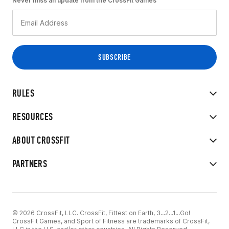
Never miss an update from the CrossFit Games
RULES
RESOURCES
ABOUT CROSSFIT
PARTNERS
© 2026 CrossFit, LLC. CrossFit, Fittest on Earth, 3...2...1...Go!
CrossFit Games, and Sport of Fitness are trademarks of CrossFit,