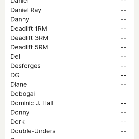
Daniel
--
Daniel Ray
--
Danny
--
Deadlift 1RM
--
Deadlift 3RM
--
Deadlift 5RM
--
Del
--
Desforges
--
DG
--
Diane
--
Dobogai
--
Dominic J. Hall
--
Donny
--
Dork
--
Double-Unders
--