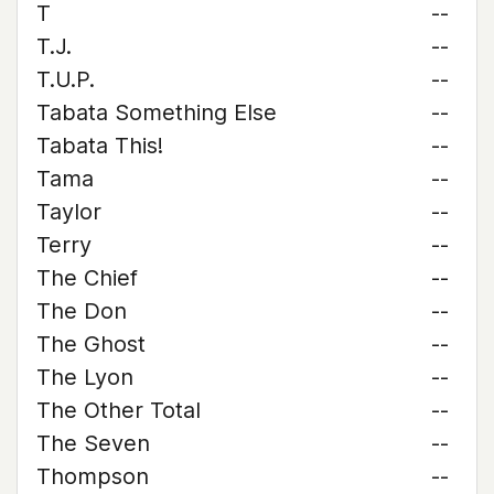
T
--
T.J.
--
T.U.P.
--
Tabata Something Else
--
Tabata This!
--
Tama
--
Taylor
--
Terry
--
The Chief
--
The Don
--
The Ghost
--
The Lyon
--
The Other Total
--
The Seven
--
Thompson
--