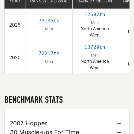
YEAR
YEAR
RANK WORLDWIDE
RANK WORLDWIDE
RANK BY REGION
RANK BY REGION
RANK
RANK
12607th
2
73135th
Men
2026
North America
Men
Un
West
13729th
2
72217th
Men
2025
North America
Men
Un
West
BENCHMARK STATS
2007 Hopper
--
30 Muscle-ups For Time
--