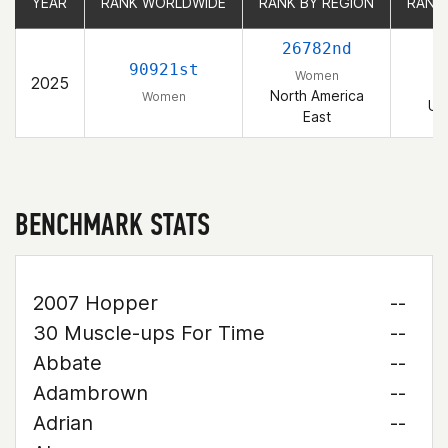
YEAR
YEAR
RANK WORLDWIDE
RANK WORLDWIDE
RANK BY REGION
RANK BY REGION
RANK
RANK
26782nd
3
90921st
Women
2025
North America
Women
Un
East
BENCHMARK STATS
2007 Hopper
--
30 Muscle-ups For Time
--
Abbate
--
Adambrown
--
Adrian
--