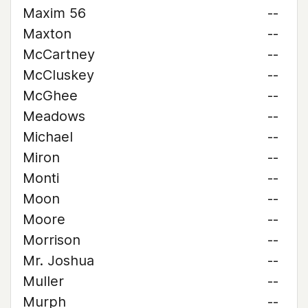
Maxim 56
--
Maxton
--
McCartney
--
McCluskey
--
McGhee
--
Meadows
--
Michael
--
Miron
--
Monti
--
Moon
--
Moore
--
Morrison
--
Mr. Joshua
--
Muller
--
Murph
--