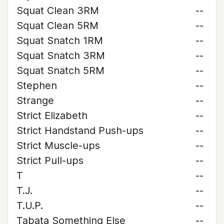
Squat Clean 3RM
--
Squat Clean 5RM
--
Squat Snatch 1RM
--
Squat Snatch 3RM
--
Squat Snatch 5RM
--
Stephen
--
Strange
--
Strict Elizabeth
--
Strict Handstand Push-ups
--
Strict Muscle-ups
--
Strict Pull-ups
--
T
--
T.J.
--
T.U.P.
--
Tabata Something Else
--