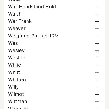
Wall Handstand Hold
--
Walsh
--
War Frank
--
Weaver
--
Weighted Pull-up 1RM
--
Wes
--
Wesley
--
Weston
--
White
--
Whitt
--
Whitten
--
Willy
--
Wilmot
--
Wittman
--
Woehlke
--