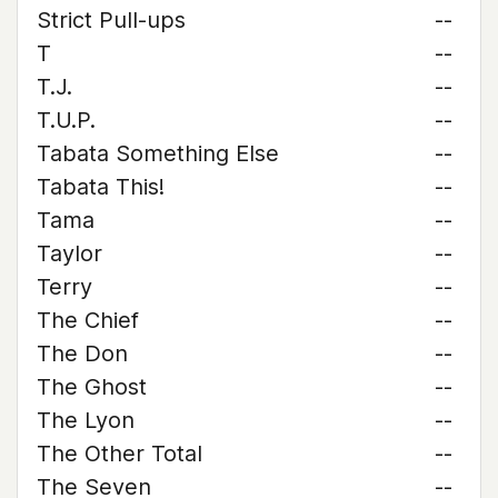
Strict Pull-ups
--
T
--
T.J.
--
T.U.P.
--
Tabata Something Else
--
Tabata This!
--
Tama
--
Taylor
--
Terry
--
The Chief
--
The Don
--
The Ghost
--
The Lyon
--
The Other Total
--
The Seven
--