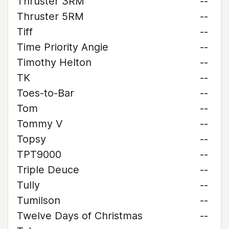
Thruster 3RM
--
Thruster 5RM
--
Tiff
--
Time Priority Angie
--
Timothy Helton
--
TK
--
Toes-to-Bar
--
Tom
--
Tommy V
--
Topsy
--
TPT9000
--
Triple Deuce
--
Tully
--
Tumilson
--
Twelve Days of Christmas
--