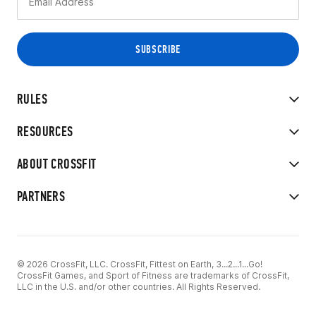
RULES
RESOURCES
ABOUT CROSSFIT
PARTNERS
© 2026 CrossFit, LLC. CrossFit, Fittest on Earth, 3...2...1...Go!
CrossFit Games, and Sport of Fitness are trademarks of CrossFit,
LLC in the U.S. and/or other countries. All Rights Reserved.