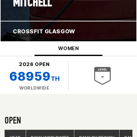
MITCHELL
CROSSFIT GLASGOW
WOMEN
2026 OPEN
68959
TH
WORLDWIDE
OPEN