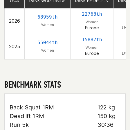
YEAR
YEAR
RANK WORLDWIDE
RANK WORLDWIDE
RANK BY REGION
RANK BY REGION
RANK
RANK
22768th
68959th
2026
Women
Women
Europe
Uni
15887th
55044th
2025
Women
Women
Europe
Uni
BENCHMARK STATS
Back Squat 1RM
122 kg
Deadlift 1RM
150 kg
Run 5k
30:36