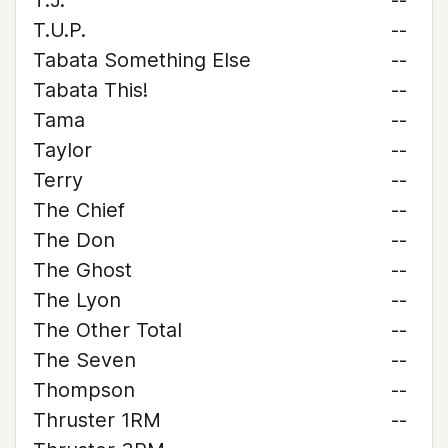
T.J.
--
T.U.P.
--
Tabata Something Else
--
Tabata This!
--
Tama
--
Taylor
--
Terry
--
The Chief
--
The Don
--
The Ghost
--
The Lyon
--
The Other Total
--
The Seven
--
Thompson
--
Thruster 1RM
--