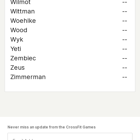
Wilmot
--
Wittman
--
Woehlke
--
Wood
--
Wyk
--
Yeti
--
Zembiec
--
Zeus
--
Zimmerman
--
Never miss an update from the CrossFit Games