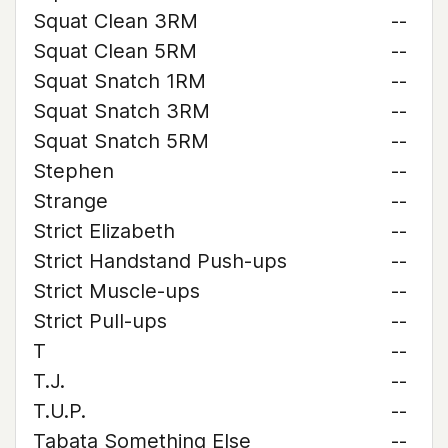
Squat Clean 3RM
--
Squat Clean 5RM
--
Squat Snatch 1RM
--
Squat Snatch 3RM
--
Squat Snatch 5RM
--
Stephen
--
Strange
--
Strict Elizabeth
--
Strict Handstand Push-ups
--
Strict Muscle-ups
--
Strict Pull-ups
--
T
--
T.J.
--
T.U.P.
--
Tabata Something Else
--