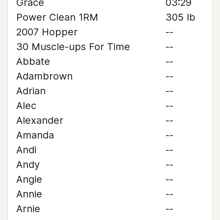
Grace
03:29
Power Clean 1RM
305 lb
2007 Hopper
--
30 Muscle-ups For Time
--
Abbate
--
Adambrown
--
Adrian
--
Alec
--
Alexander
--
Amanda
--
Andi
--
Andy
--
Angie
--
Annie
--
Arnie
--