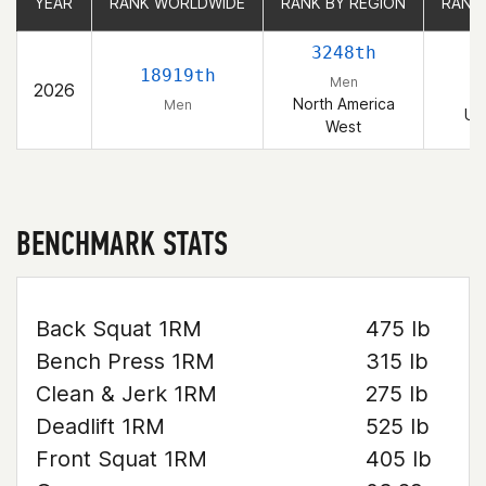
YEAR
YEAR
RANK WORLDWIDE
RANK WORLDWIDE
RANK BY REGION
RANK BY REGION
RANK
RANK
3248th
18919th
Men
2026
North America
Men
Un
West
BENCHMARK STATS
Back Squat 1RM
475 lb
Bench Press 1RM
315 lb
Clean & Jerk 1RM
275 lb
Deadlift 1RM
525 lb
Front Squat 1RM
405 lb