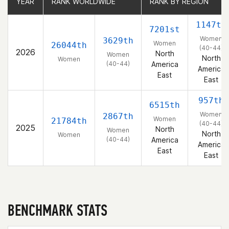
YEAR
YEAR
RANK WORLDWIDE
RANK WORLDWIDE
RANK BY REGION
RANK BY REGION
1147th
7201st
Women
3629th
Women
26044th
(40-44)
2026
North
Women
North
Women
(40-44)
America
America
East
East
957th
6515th
Women
2867th
Women
21784th
(40-44)
2025
North
Women
North
Women
(40-44)
America
America
East
East
BENCHMARK STATS