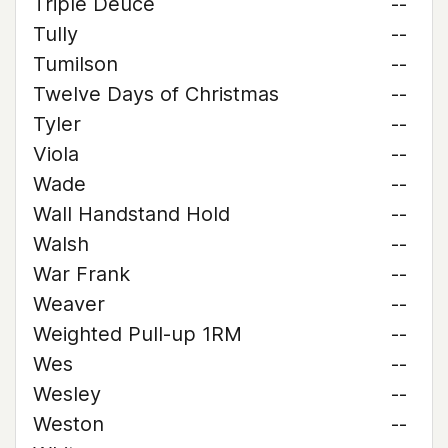
Triple Deuce
--
Tully
--
Tumilson
--
Twelve Days of Christmas
--
Tyler
--
Viola
--
Wade
--
Wall Handstand Hold
--
Walsh
--
War Frank
--
Weaver
--
Weighted Pull-up 1RM
--
Wes
--
Wesley
--
Weston
--