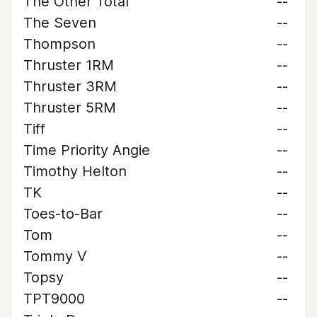
The Other Total
--
The Seven
--
Thompson
--
Thruster 1RM
--
Thruster 3RM
--
Thruster 5RM
--
Tiff
--
Time Priority Angie
--
Timothy Helton
--
TK
--
Toes-to-Bar
--
Tom
--
Tommy V
--
Topsy
--
TPT9000
--