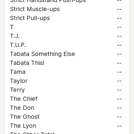
Strict Handstand Push-ups
--
Strict Muscle-ups
--
Strict Pull-ups
--
T
--
T.J.
--
T.U.P.
--
Tabata Something Else
--
Tabata This!
--
Tama
--
Taylor
--
Terry
--
The Chief
--
The Don
--
The Ghost
--
The Lyon
--