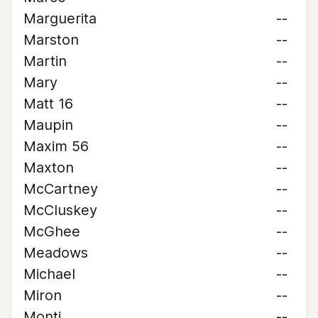
Marguerita
--
Marston
--
Martin
--
Mary
--
Matt 16
--
Maupin
--
Maxim 56
--
Maxton
--
McCartney
--
McCluskey
--
McGhee
--
Meadows
--
Michael
--
Miron
--
Monti
--