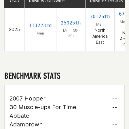
YEAR
YEAR
RANK WORLDWIDE
RANK WORLDWIDE
RANK BY REGION
RANK BY REGION
670
30126th
Men 
25025th
Men
113223rd
39
2025
North
Men (35-
Nor
Men
39)
America
Amer
East
Ea
BENCHMARK STATS
2007 Hopper
--
30 Muscle-ups For Time
--
Abbate
--
Adambrown
--