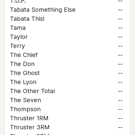
T.U.P.
--
Tabata Something Else
--
Tabata This!
--
Tama
--
Taylor
--
Terry
--
The Chief
--
The Don
--
The Ghost
--
The Lyon
--
The Other Total
--
The Seven
--
Thompson
--
Thruster 1RM
--
Thruster 3RM
--