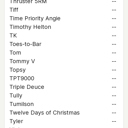
Thruster 5RM
--
Tiff
--
Time Priority Angie
--
Timothy Helton
--
TK
--
Toes-to-Bar
--
Tom
--
Tommy V
--
Topsy
--
TPT9000
--
Triple Deuce
--
Tully
--
Tumilson
--
Twelve Days of Christmas
--
Tyler
--