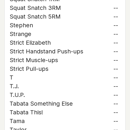
Squat Snatch 3RM
--
Squat Snatch 5RM
--
Stephen
--
Strange
--
Strict Elizabeth
--
Strict Handstand Push-ups
--
Strict Muscle-ups
--
Strict Pull-ups
--
T
--
T.J.
--
T.U.P.
--
Tabata Something Else
--
Tabata This!
--
Tama
--
Taylor
--