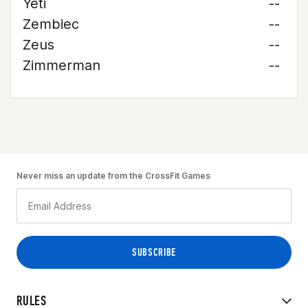
Yeti
--
Zembiec
--
Zeus
--
Zimmerman
--
Never miss an update from the CrossFit Games
RULES