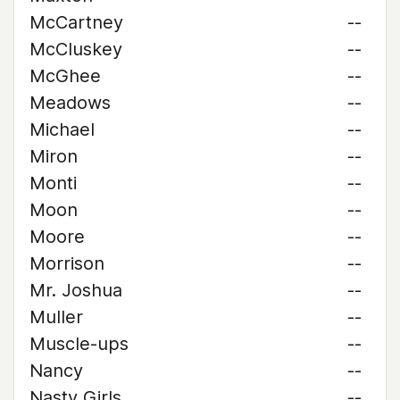
McCartney
--
McCluskey
--
McGhee
--
Meadows
--
Michael
--
Miron
--
Monti
--
Moon
--
Moore
--
Morrison
--
Mr. Joshua
--
Muller
--
Muscle-ups
--
Nancy
--
Nasty Girls
--