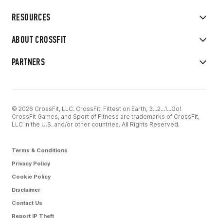
RESOURCES
ABOUT CROSSFIT
PARTNERS
© 2026 CrossFit, LLC. CrossFit, Fittest on Earth, 3...2...1...Go!
CrossFit Games, and Sport of Fitness are trademarks of CrossFit,
LLC in the U.S. and/or other countries. All Rights Reserved.
Terms & Conditions
Privacy Policy
Cookie Policy
Disclaimer
Contact Us
Report IP Theft