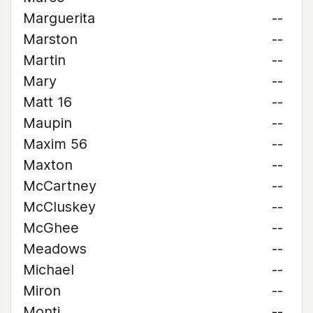
Marguerita
--
Marston
--
Martin
--
Mary
--
Matt 16
--
Maupin
--
Maxim 56
--
Maxton
--
McCartney
--
McCluskey
--
McGhee
--
Meadows
--
Michael
--
Miron
--
Monti
--