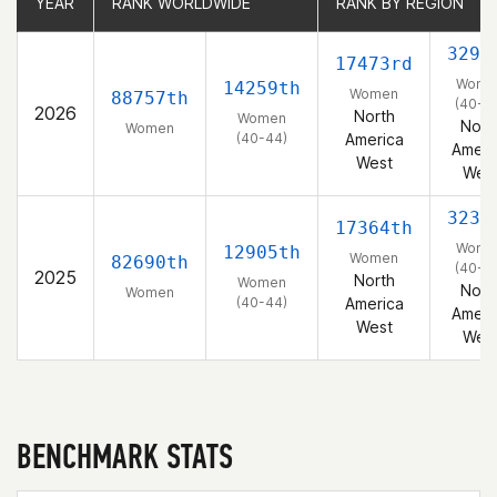
YEAR
YEAR
RANK WORLDWIDE
RANK WORLDWIDE
RANK BY REGION
RANK BY REGION
3290
17473rd
Wome
14259th
Women
88757th
(40-4
2026
North
Women
Nort
Women
(40-44)
America
Ameri
West
Wes
3234
17364th
Wome
12905th
Women
82690th
(40-4
2025
North
Women
Nort
Women
(40-44)
America
Ameri
West
Wes
BENCHMARK STATS