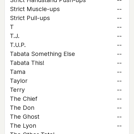
Strict Handstand Push-ups
--
Strict Muscle-ups
--
Strict Pull-ups
--
T
--
T.J.
--
T.U.P.
--
Tabata Something Else
--
Tabata This!
--
Tama
--
Taylor
--
Terry
--
The Chief
--
The Don
--
The Ghost
--
The Lyon
--