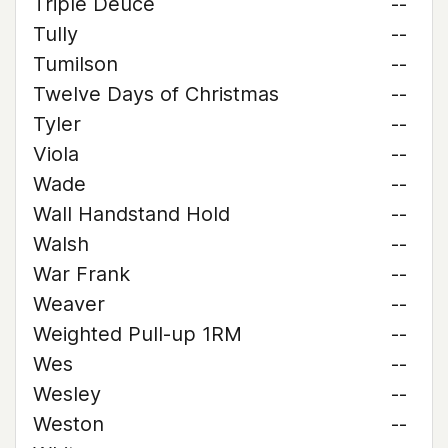
Triple Deuce
--
Tully
--
Tumilson
--
Twelve Days of Christmas
--
Tyler
--
Viola
--
Wade
--
Wall Handstand Hold
--
Walsh
--
War Frank
--
Weaver
--
Weighted Pull-up 1RM
--
Wes
--
Wesley
--
Weston
--