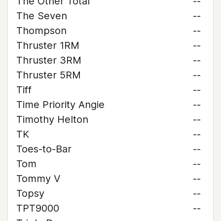
The Other Total
--
The Seven
--
Thompson
--
Thruster 1RM
--
Thruster 3RM
--
Thruster 5RM
--
Tiff
--
Time Priority Angie
--
Timothy Helton
--
TK
--
Toes-to-Bar
--
Tom
--
Tommy V
--
Topsy
--
TPT9000
--