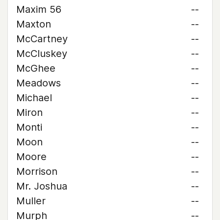
Maxim 56
--
Maxton
--
McCartney
--
McCluskey
--
McGhee
--
Meadows
--
Michael
--
Miron
--
Monti
--
Moon
--
Moore
--
Morrison
--
Mr. Joshua
--
Muller
--
Murph
--