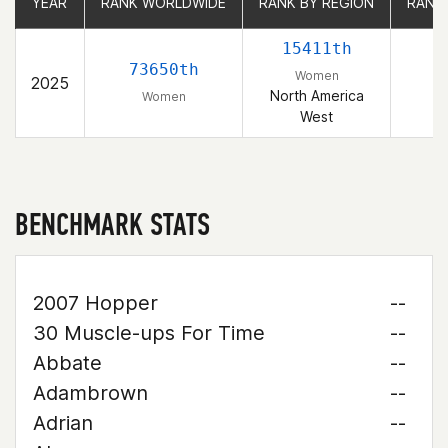
YEAR
YEAR
RANK WORLDWIDE
RANK WORLDWIDE
RANK BY REGION
RANK BY REGION
RANK
RANK
15411th
73650th
Women
2025
North America
Women
West
BENCHMARK STATS
2007 Hopper
--
30 Muscle-ups For Time
--
Abbate
--
Adambrown
--
Adrian
--