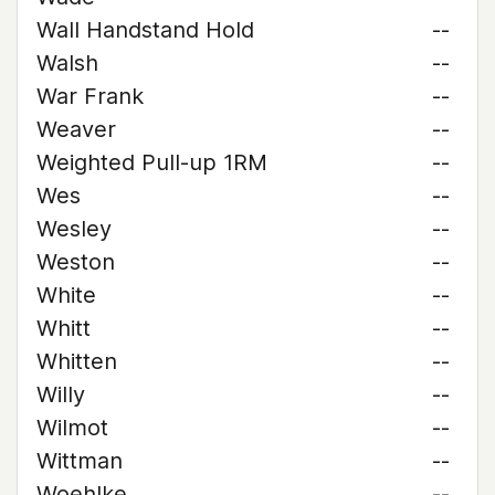
Wall Handstand Hold
--
Walsh
--
War Frank
--
Weaver
--
Weighted Pull-up 1RM
--
Wes
--
Wesley
--
Weston
--
White
--
Whitt
--
Whitten
--
Willy
--
Wilmot
--
Wittman
--
Woehlke
--