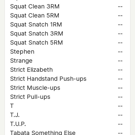
Squat Clean 3RM
--
Squat Clean 5RM
--
Squat Snatch 1RM
--
Squat Snatch 3RM
--
Squat Snatch 5RM
--
Stephen
--
Strange
--
Strict Elizabeth
--
Strict Handstand Push-ups
--
Strict Muscle-ups
--
Strict Pull-ups
--
T
--
T.J.
--
T.U.P.
--
Tabata Something Else
--