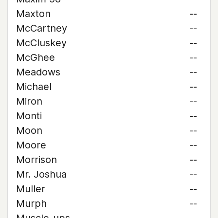
Maxton
--
McCartney
--
McCluskey
--
McGhee
--
Meadows
--
Michael
--
Miron
--
Monti
--
Moon
--
Moore
--
Morrison
--
Mr. Joshua
--
Muller
--
Murph
--