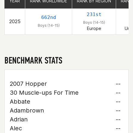
YEAR
YEAR
RANK WORLDWIDE
RANK WORLDWIDE
RANK BY REGION
RANK BY REGION
RANK
RANK
231st
662nd
2025
Boys (14-15)
B
Boys (14-15)
Europe
Uni
BENCHMARK STATS
2007 Hopper
--
30 Muscle-ups For Time
--
Abbate
--
Adambrown
--
Adrian
--
Alec
--