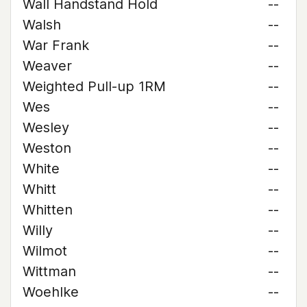
Wall Handstand Hold
--
Walsh
--
War Frank
--
Weaver
--
Weighted Pull-up 1RM
--
Wes
--
Wesley
--
Weston
--
White
--
Whitt
--
Whitten
--
Willy
--
Wilmot
--
Wittman
--
Woehlke
--