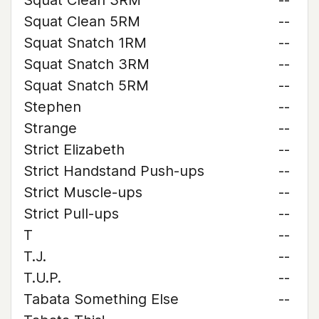
Squat Clean 3RM
--
Squat Clean 5RM
--
Squat Snatch 1RM
--
Squat Snatch 3RM
--
Squat Snatch 5RM
--
Stephen
--
Strange
--
Strict Elizabeth
--
Strict Handstand Push-ups
--
Strict Muscle-ups
--
Strict Pull-ups
--
T
--
T.J.
--
T.U.P.
--
Tabata Something Else
--