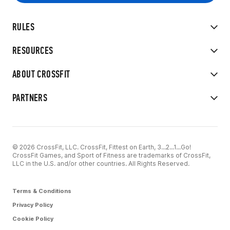
RULES
RESOURCES
ABOUT CROSSFIT
PARTNERS
© 2026 CrossFit, LLC. CrossFit, Fittest on Earth, 3...2...1...Go!
CrossFit Games, and Sport of Fitness are trademarks of CrossFit,
LLC in the U.S. and/or other countries. All Rights Reserved.
Terms & Conditions
Privacy Policy
Cookie Policy