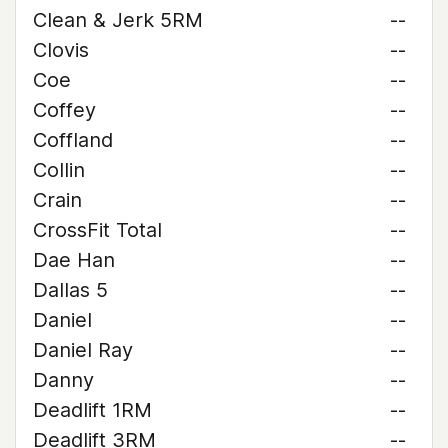
Clean & Jerk 5RM
--
Clovis
--
Coe
--
Coffey
--
Coffland
--
Collin
--
Crain
--
CrossFit Total
--
Dae Han
--
Dallas 5
--
Daniel
--
Daniel Ray
--
Danny
--
Deadlift 1RM
--
Deadlift 3RM
--