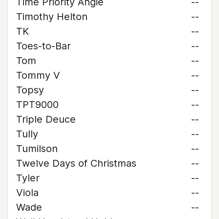
Time Priority Angie
--
Timothy Helton
--
TK
--
Toes-to-Bar
--
Tom
--
Tommy V
--
Topsy
--
TPT9000
--
Triple Deuce
--
Tully
--
Tumilson
--
Twelve Days of Christmas
--
Tyler
--
Viola
--
Wade
--