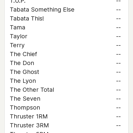
T.U.P.
--
Tabata Something Else
--
Tabata This!
--
Tama
--
Taylor
--
Terry
--
The Chief
--
The Don
--
The Ghost
--
The Lyon
--
The Other Total
--
The Seven
--
Thompson
--
Thruster 1RM
--
Thruster 3RM
--