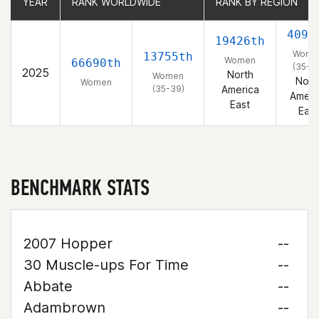
YEAR
YEAR
RANK WORLDWIDE
RANK WORLDWIDE
RANK BY REGION
RANK BY REGION
4098
19426th
Wome
13755th
Women
66690th
(35-3
2025
North
Women
Nort
Women
(35-39)
America
Ameri
East
East
BENCHMARK STATS
2007 Hopper
--
30 Muscle-ups For Time
--
Abbate
--
Adambrown
--