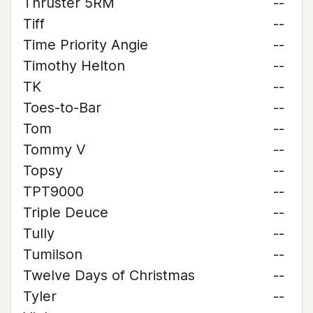
Thruster 5RM
--
Tiff
--
Time Priority Angie
--
Timothy Helton
--
TK
--
Toes-to-Bar
--
Tom
--
Tommy V
--
Topsy
--
TPT9000
--
Triple Deuce
--
Tully
--
Tumilson
--
Twelve Days of Christmas
--
Tyler
--