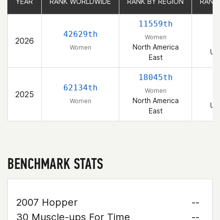
YEAR
YEAR
RANK WORLDWIDE
RANK WORLDWIDE
RANK BY REGION
RANK BY REGION
RANK
RANK
11559th
1
42629th
Women
2026
North America
Women
Un
East
18045th
2
62134th
Women
2025
North America
Women
Un
East
BENCHMARK STATS
2007 Hopper
--
30 Muscle-ups For Time
--