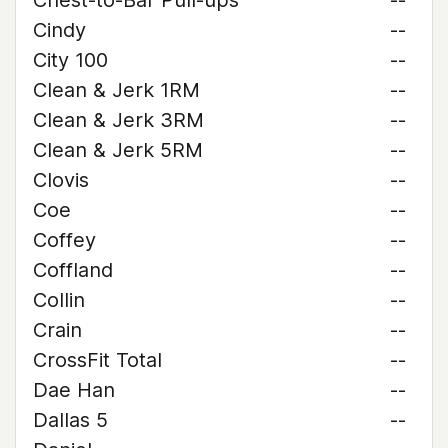
Chest-to-Bar Pull-ups
--
Cindy
--
City 100
--
Clean & Jerk 1RM
--
Clean & Jerk 3RM
--
Clean & Jerk 5RM
--
Clovis
--
Coe
--
Coffey
--
Coffland
--
Collin
--
Crain
--
CrossFit Total
--
Dae Han
--
Dallas 5
--