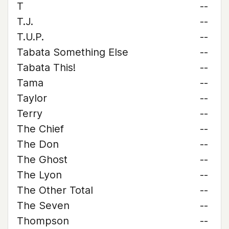
T
--
T.J.
--
T.U.P.
--
Tabata Something Else
--
Tabata This!
--
Tama
--
Taylor
--
Terry
--
The Chief
--
The Don
--
The Ghost
--
The Lyon
--
The Other Total
--
The Seven
--
Thompson
--