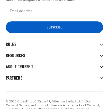
Never miss an update from the CrossFit Games
RULES
RESOURCES
ABOUT CROSSFIT
PARTNERS
© 2026 CrossFit, LLC. CrossFit, Fittest on Earth, 3...2...1...Go!
CrossFit Games, and Sport of Fitness are trademarks of CrossFit,