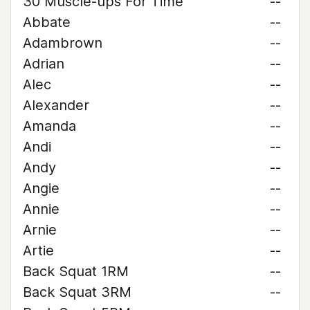
30 Muscle-ups For Time
--
Abbate
--
Adambrown
--
Adrian
--
Alec
--
Alexander
--
Amanda
--
Andi
--
Andy
--
Angie
--
Annie
--
Arnie
--
Artie
--
Back Squat 1RM
--
Back Squat 3RM
--