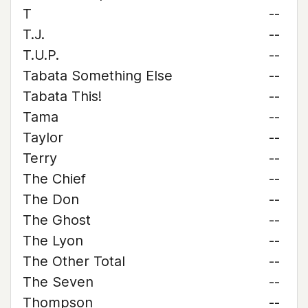
T
--
T.J.
--
T.U.P.
--
Tabata Something Else
--
Tabata This!
--
Tama
--
Taylor
--
Terry
--
The Chief
--
The Don
--
The Ghost
--
The Lyon
--
The Other Total
--
The Seven
--
Thompson
--