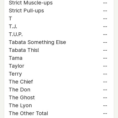
Strict Muscle-ups
--
Strict Pull-ups
--
T
--
T.J.
--
T.U.P.
--
Tabata Something Else
--
Tabata This!
--
Tama
--
Taylor
--
Terry
--
The Chief
--
The Don
--
The Ghost
--
The Lyon
--
The Other Total
--