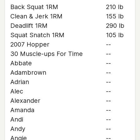
Back Squat 1RM
210 lb
Clean & Jerk 1RM
155 lb
Deadlift 1RM
290 lb
Squat Snatch 1RM
105 lb
2007 Hopper
--
30 Muscle-ups For Time
--
Abbate
--
Adambrown
--
Adrian
--
Alec
--
Alexander
--
Amanda
--
Andi
--
Andy
--
Angie
--