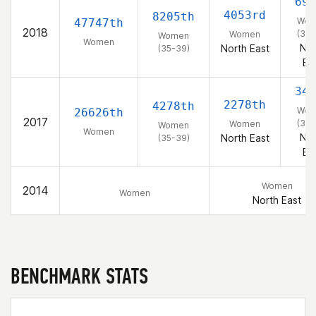
693
4053rd
8205th
Wom
47747th
2018
(35-
Women
Women
Women
Nor
North East
(35-39)
Ea
344
2278th
4278th
Wom
26626th
2017
(35-
Women
Women
Women
Nor
North East
(35-39)
Ea
Women
2014
Women
North East
BENCHMARK STATS