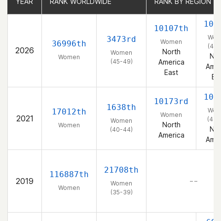
YEAR
YEAR
RANK WORLDWIDE
RANK WORLDWIDE
RANK BY REGION
RANK BY REGION
106
10107th
Wom
3473rd
Women
36996th
(45-
2026
North
Women
Nor
Women
(45-49)
America
Amer
East
Ea
108
10173rd
1638th
Wom
17012th
Women
2021
(40-
Women
North
Women
Nor
(40-44)
America
Amer
21708th
116887th
2019
– –
Women
Women
(35-39)