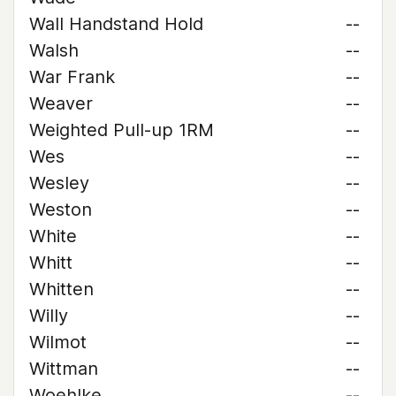
Wall Handstand Hold
--
Walsh
--
War Frank
--
Weaver
--
Weighted Pull-up 1RM
--
Wes
--
Wesley
--
Weston
--
White
--
Whitt
--
Whitten
--
Willy
--
Wilmot
--
Wittman
--
Woehlke
--