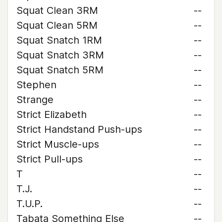
Squat Clean 3RM
--
Squat Clean 5RM
--
Squat Snatch 1RM
--
Squat Snatch 3RM
--
Squat Snatch 5RM
--
Stephen
--
Strange
--
Strict Elizabeth
--
Strict Handstand Push-ups
--
Strict Muscle-ups
--
Strict Pull-ups
--
T
--
T.J.
--
T.U.P.
--
Tabata Something Else
--