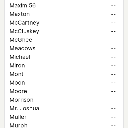
Maxim 56
--
Maxton
--
McCartney
--
McCluskey
--
McGhee
--
Meadows
--
Michael
--
Miron
--
Monti
--
Moon
--
Moore
--
Morrison
--
Mr. Joshua
--
Muller
--
Murph
--