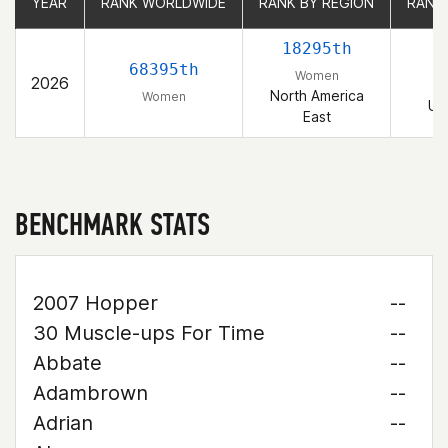
YEAR
YEAR
RANK WORLDWIDE
RANK WORLDWIDE
RANK BY REGION
RANK BY REGION
RANK
RANK
18295th
2
68395th
Women
2026
North America
Women
Un
East
BENCHMARK STATS
2007 Hopper
--
30 Muscle-ups For Time
--
Abbate
--
Adambrown
--
Adrian
--