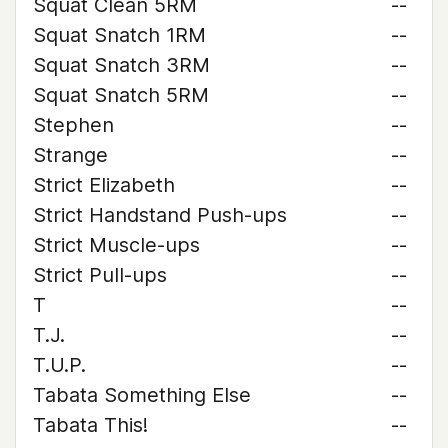
Squat Clean 5RM
--
Squat Snatch 1RM
--
Squat Snatch 3RM
--
Squat Snatch 5RM
--
Stephen
--
Strange
--
Strict Elizabeth
--
Strict Handstand Push-ups
--
Strict Muscle-ups
--
Strict Pull-ups
--
T
--
T.J.
--
T.U.P.
--
Tabata Something Else
--
Tabata This!
--