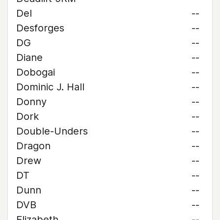
Del
--
Desforges
--
DG
--
Diane
--
Dobogai
--
Dominic J. Hall
--
Donny
--
Dork
--
Double-Unders
--
Dragon
--
Drew
--
DT
--
Dunn
--
DVB
--
Elizabeth
--