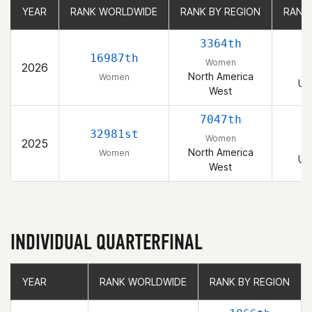
YEAR
YEAR
RANK WORLDWIDE
RANK WORLDWIDE
RANK BY REGION
RANK BY REGION
RANK
RANK
3364th
16987th
Women
2026
North America
Women
Un
West
7047th
1
32981st
Women
2025
North America
Women
Un
West
INDIVIDUAL QUARTERFINAL
YEAR
YEAR
RANK WORLDWIDE
RANK WORLDWIDE
RANK BY REGION
RANK BY REGION