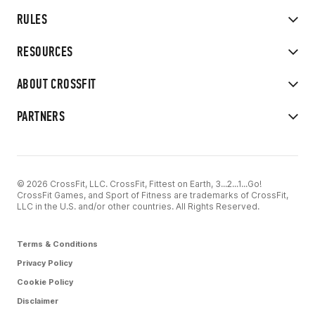
RULES
RESOURCES
ABOUT CROSSFIT
PARTNERS
© 2026 CrossFit, LLC. CrossFit, Fittest on Earth, 3...2...1...Go!
CrossFit Games, and Sport of Fitness are trademarks of CrossFit,
LLC in the U.S. and/or other countries. All Rights Reserved.
Terms & Conditions
Privacy Policy
Cookie Policy
Disclaimer