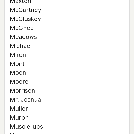
Maxton
--
McCartney
--
McCluskey
--
McGhee
--
Meadows
--
Michael
--
Miron
--
Monti
--
Moon
--
Moore
--
Morrison
--
Mr. Joshua
--
Muller
--
Murph
--
Muscle-ups
--