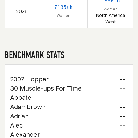
1866th
7135th
Women
2026
North America
Women
West
BENCHMARK STATS
2007 Hopper
--
30 Muscle-ups For Time
--
Abbate
--
Adambrown
--
Adrian
--
Alec
--
Alexander
--