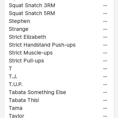
Squat Snatch 3RM
--
Squat Snatch 5RM
--
Stephen
--
Strange
--
Strict Elizabeth
--
Strict Handstand Push-ups
--
Strict Muscle-ups
--
Strict Pull-ups
--
T
--
T.J.
--
T.U.P.
--
Tabata Something Else
--
Tabata This!
--
Tama
--
Taylor
--