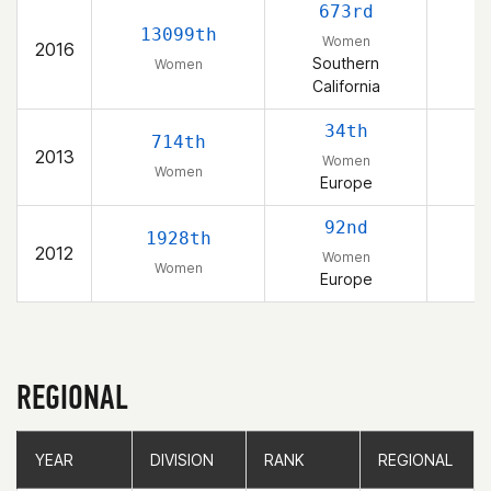
673rd
13099th
Women
2016
Southern
Women
California
34th
714th
2013
Women
Women
Europe
92nd
1928th
2012
Women
Women
Europe
REGIONAL
YEAR
YEAR
DIVISION
DIVISION
RANK
RANK
REGIONAL
REGIONAL