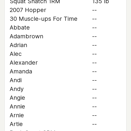
Squat Snatch 1RM
135 lb
2007 Hopper
--
30 Muscle-ups For Time
--
Abbate
--
Adambrown
--
Adrian
--
Alec
--
Alexander
--
Amanda
--
Andi
--
Andy
--
Angie
--
Annie
--
Arnie
--
Artie
--