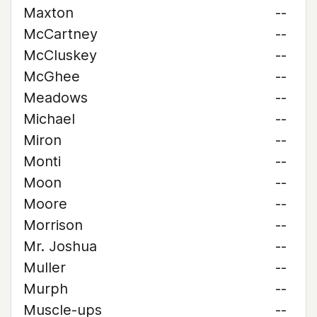
Maxton
--
McCartney
--
McCluskey
--
McGhee
--
Meadows
--
Michael
--
Miron
--
Monti
--
Moon
--
Moore
--
Morrison
--
Mr. Joshua
--
Muller
--
Murph
--
Muscle-ups
--