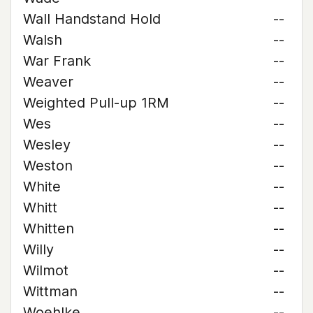
Wall Handstand Hold
--
Walsh
--
War Frank
--
Weaver
--
Weighted Pull-up 1RM
--
Wes
--
Wesley
--
Weston
--
White
--
Whitt
--
Whitten
--
Willy
--
Wilmot
--
Wittman
--
Woehlke
--