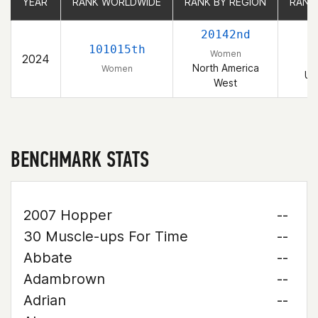
YEAR
YEAR
RANK WORLDWIDE
RANK WORLDWIDE
RANK BY REGION
RANK BY REGION
RANK
RANK
20142nd
101015th
Women
2024
North America
Women
Un
West
BENCHMARK STATS
2007 Hopper
--
30 Muscle-ups For Time
--
Abbate
--
Adambrown
--
Adrian
--