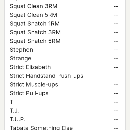
Squat Clean 3RM
--
Squat Clean 5RM
--
Squat Snatch 1RM
--
Squat Snatch 3RM
--
Squat Snatch 5RM
--
Stephen
--
Strange
--
Strict Elizabeth
--
Strict Handstand Push-ups
--
Strict Muscle-ups
--
Strict Pull-ups
--
T
--
T.J.
--
T.U.P.
--
Tabata Something Else
--