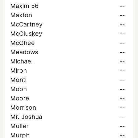
Maxim 56
--
Maxton
--
McCartney
--
McCluskey
--
McGhee
--
Meadows
--
Michael
--
Miron
--
Monti
--
Moon
--
Moore
--
Morrison
--
Mr. Joshua
--
Muller
--
Murph
--