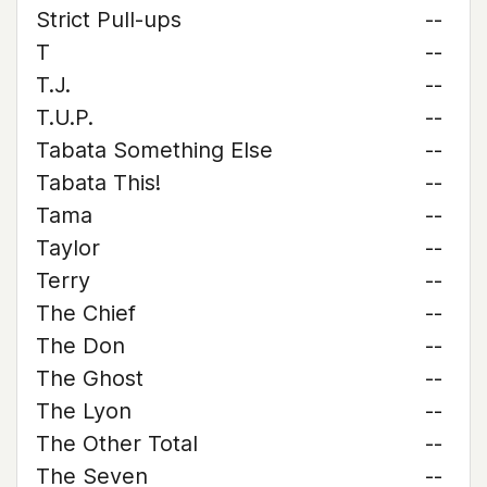
Strict Pull-ups
--
T
--
T.J.
--
T.U.P.
--
Tabata Something Else
--
Tabata This!
--
Tama
--
Taylor
--
Terry
--
The Chief
--
The Don
--
The Ghost
--
The Lyon
--
The Other Total
--
The Seven
--