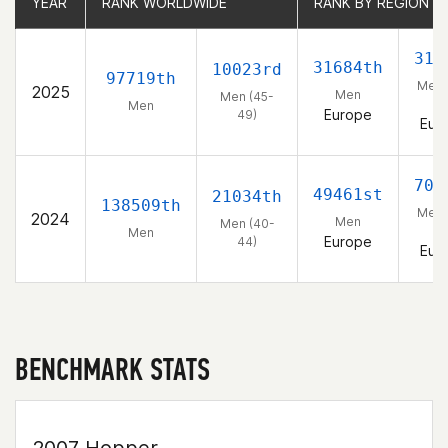
YEAR
YEAR
RANK WORLDWIDE
RANK WORLDWIDE
RANK BY REGION
RANK BY REGION
316
31684th
10023rd
97719th
Men 
2025
Men
Men (45-
49
Men
Europe
49)
Eur
702
49461st
21034th
138509th
Men 
2024
Men
Men (40-
44
Men
Europe
44)
Eur
BENCHMARK STATS