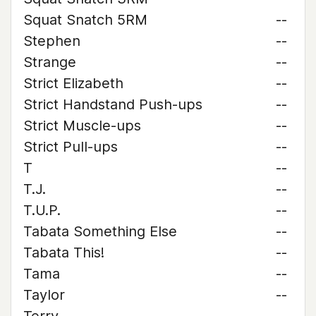
Squat Snatch 5RM
--
Stephen
--
Strange
--
Strict Elizabeth
--
Strict Handstand Push-ups
--
Strict Muscle-ups
--
Strict Pull-ups
--
T
--
T.J.
--
T.U.P.
--
Tabata Something Else
--
Tabata This!
--
Tama
--
Taylor
--