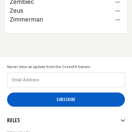
Zembiec
--
Zeus
--
Zimmerman
--
Never miss an update from the CrossFit Games
RULES