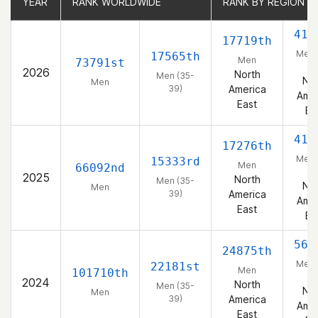
YEAR
YEAR
RANK WORLDWIDE
RANK WORLDWIDE
RANK BY REGION
RANK BY REGION
418
17719th
Men 
17565th
Men
73791st
39
2026
North
Men (35-
Nor
Men
39)
America
Amer
East
Ea
415
17276th
Men 
15333rd
Men
66092nd
39
2025
North
Men (35-
Nor
Men
39)
America
Amer
East
Ea
565
24875th
Men 
22181st
Men
101710th
39
2024
North
Men (35-
Nor
Men
39)
America
Amer
East