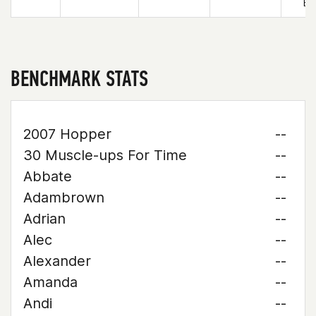
Ea
BENCHMARK STATS
2007 Hopper
--
30 Muscle-ups For Time
--
Abbate
--
Adambrown
--
Adrian
--
Alec
--
Alexander
--
Amanda
--
Andi
--