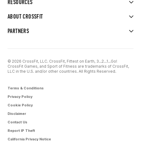
RESOURCES
ABOUT CROSSFIT
PARTNERS
© 2026 CrossFit, LLC. CrossFit, Fittest on Earth, 3...2...1...Go!
CrossFit Games, and Sport of Fitness are trademarks of CrossFit,
LLC in the U.S. and/or other countries. All Rights Reserved.
Terms & Conditions
Privacy Policy
Cookie Policy
Disclaimer
Contact Us
Report IP Theft
California Privacy Notice