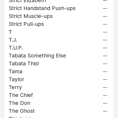
Strict Elizabeth
--
Strict Handstand Push-ups
--
Strict Muscle-ups
--
Strict Pull-ups
--
T
--
T.J.
--
T.U.P.
--
Tabata Something Else
--
Tabata This!
--
Tama
--
Taylor
--
Terry
--
The Chief
--
The Don
--
The Ghost
--