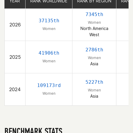
YEAR
YEAR
RANK WORLDWIDE
RANK WORLDWIDE
RANK BY REGION
RANK BY REGION
RANK
RANK
7345th
37135th
Women
2026
North America
Women
West
2786th
41906th
2025
Women
Women
Asia
5227th
109173rd
2024
Women
Women
Asia
BENCHMARK STATS