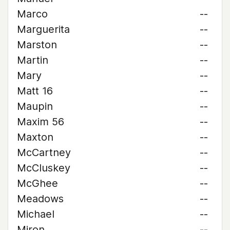
Marco
--
Marguerita
--
Marston
--
Martin
--
Mary
--
Matt 16
--
Maupin
--
Maxim 56
--
Maxton
--
McCartney
--
McCluskey
--
McGhee
--
Meadows
--
Michael
--
Miron
--