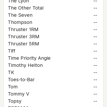
The Lyon
--
The Other Total
--
The Seven
--
Thompson
--
Thruster 1RM
--
Thruster 3RM
--
Thruster 5RM
--
Tiff
--
Time Priority Angie
--
Timothy Helton
--
TK
--
Toes-to-Bar
--
Tom
--
Tommy V
--
Topsy
--