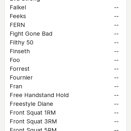
Falkel
--
Feeks
--
FERN
--
Fight Gone Bad
--
Filthy 50
--
Finseth
--
Foo
--
Forrest
--
Fournier
--
Fran
--
Free Handstand Hold
--
Freestyle Diane
--
Front Squat 1RM
--
Front Squat 3RM
--
Front Squat 5RM
--