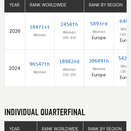
YEAR
YEAR
RANK WORLDWIDE
RANK WORLDWIDE
RANK BY REGION
RANK BY REGION
646
5893rd
2450th
18471st
Wome
2026
Women
Women
(40-4
Women
Europe
(40-44)
Euro
5427
30649th
18982nd
96547th
Wome
2024
Women
Women
(35-3
Women
Europe
(35-39)
Euro
INDIVIDUAL QUARTERFINAL
YEAR
YEAR
RANK WORLDWIDE
RANK WORLDWIDE
RANK BY REGION
RANK BY REGION