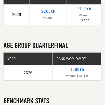
2113th
9265th
2026
Women
Women
Europe
AGE GROUP QUARTERFINAL
YEAR
YEAR
RANK WORLDWIDE
RANK WORLDWIDE
1688th
2026
Women (40-44)
BENCHMARK STATS