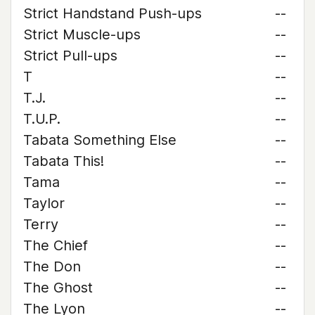
Strict Handstand Push-ups
--
Strict Muscle-ups
--
Strict Pull-ups
--
T
--
T.J.
--
T.U.P.
--
Tabata Something Else
--
Tabata This!
--
Tama
--
Taylor
--
Terry
--
The Chief
--
The Don
--
The Ghost
--
The Lyon
--