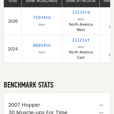
YEAR
YEAR
RANK WORLDWIDE
RANK WORLDWIDE
RANK BY REGION
RANK BY REGION
RANK
RANK
13133rd
75974th
Men
2026
North America
Men
Un
West
21121st
86854th
Men
2024
North America
Men
Un
East
BENCHMARK STATS
2007 Hopper
--
30 Muscle-ups For Time
--