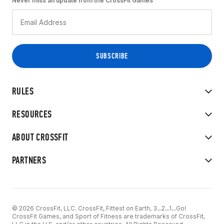
Never miss an update from the CrossFit Games
RULES
RESOURCES
ABOUT CROSSFIT
PARTNERS
© 2026 CrossFit, LLC. CrossFit, Fittest on Earth, 3...2...1...Go!
CrossFit Games, and Sport of Fitness are trademarks of CrossFit,