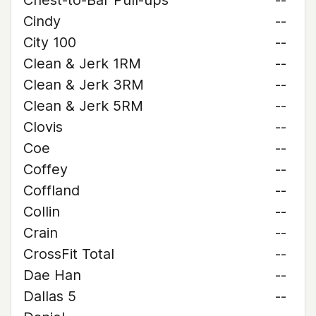
Chest-to-Bar Pull-ups
--
Cindy
--
City 100
--
Clean & Jerk 1RM
--
Clean & Jerk 3RM
--
Clean & Jerk 5RM
--
Clovis
--
Coe
--
Coffey
--
Coffland
--
Collin
--
Crain
--
CrossFit Total
--
Dae Han
--
Dallas 5
--