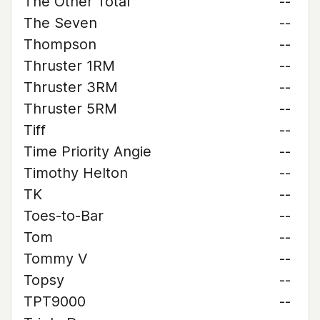
The Other Total
--
The Seven
--
Thompson
--
Thruster 1RM
--
Thruster 3RM
--
Thruster 5RM
--
Tiff
--
Time Priority Angie
--
Timothy Helton
--
TK
--
Toes-to-Bar
--
Tom
--
Tommy V
--
Topsy
--
TPT9000
--