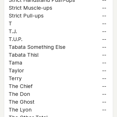
Strict Handstand Push-ups
--
Strict Muscle-ups
--
Strict Pull-ups
--
T
--
T.J.
--
T.U.P.
--
Tabata Something Else
--
Tabata This!
--
Tama
--
Taylor
--
Terry
--
The Chief
--
The Don
--
The Ghost
--
The Lyon
--