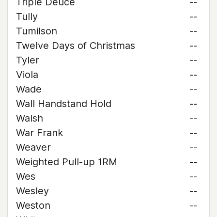
Triple Deuce
--
Tully
--
Tumilson
--
Twelve Days of Christmas
--
Tyler
--
Viola
--
Wade
--
Wall Handstand Hold
--
Walsh
--
War Frank
--
Weaver
--
Weighted Pull-up 1RM
--
Wes
--
Wesley
--
Weston
--