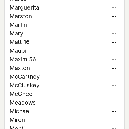
Marguerita
--
Marston
--
Martin
--
Mary
--
Matt 16
--
Maupin
--
Maxim 56
--
Maxton
--
McCartney
--
McCluskey
--
McGhee
--
Meadows
--
Michael
--
Miron
--
Monti
--