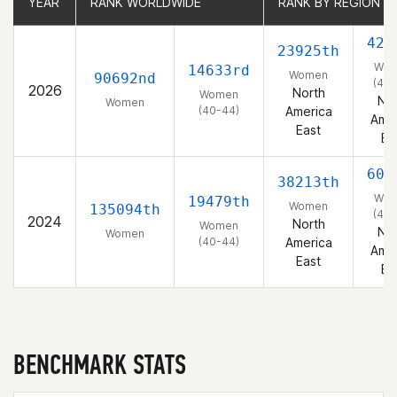
YEAR
YEAR
RANK WORLDWIDE
RANK WORLDWIDE
RANK BY REGION
RANK BY REGION
423
23925th
Wo
14633rd
Women
90692nd
(40-
2026
North
Women
Nor
Women
(40-44)
America
Amer
East
Ea
607
38213th
Wo
19479th
Women
135094th
(40-
2024
North
Women
Nor
Women
(40-44)
America
Amer
East
Ea
BENCHMARK STATS