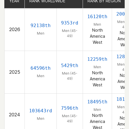
YEAR
YEAR
RANK WORLDWIDE
RANK WORLDWIDE
RANK BY REGION
RANK BY REGION
2002
16120th
Men (4
9353rd
Men
92138th
49)
2026
North
Men (45-
Nort
Men
49)
America
Ameri
West
Wes
1288
12259th
Men (4
5429th
Men
64596th
49)
2025
North
Men (45-
Nort
Men
49)
America
Ameri
West
Wes
1812
18495th
Men (4
7596th
Men
103643rd
49)
2024
North
Men (45-
Nort
Men
49)
America
Ameri
West