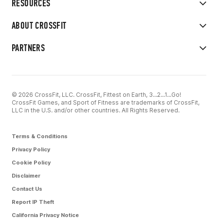
RESOURCES
ABOUT CROSSFIT
PARTNERS
© 2026 CrossFit, LLC. CrossFit, Fittest on Earth, 3...2...1...Go!
CrossFit Games, and Sport of Fitness are trademarks of CrossFit,
LLC in the U.S. and/or other countries. All Rights Reserved.
Terms & Conditions
Privacy Policy
Cookie Policy
Disclaimer
Contact Us
Report IP Theft
California Privacy Notice