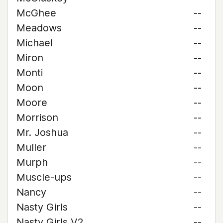
McGhee
--
Meadows
--
Michael
--
Miron
--
Monti
--
Moon
--
Moore
--
Morrison
--
Mr. Joshua
--
Muller
--
Murph
--
Muscle-ups
--
Nancy
--
Nasty Girls
--
Nasty Girls V2
--