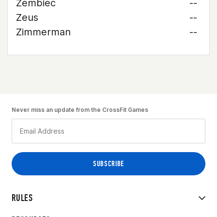
Zembiec
--
Zeus
--
Zimmerman
--
Never miss an update from the CrossFit Games
RULES