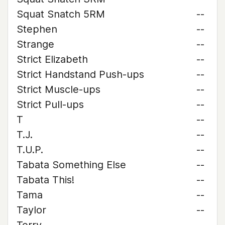
Squat Snatch 5RM
--
Stephen
--
Strange
--
Strict Elizabeth
--
Strict Handstand Push-ups
--
Strict Muscle-ups
--
Strict Pull-ups
--
T
--
T.J.
--
T.U.P.
--
Tabata Something Else
--
Tabata This!
--
Tama
--
Taylor
--