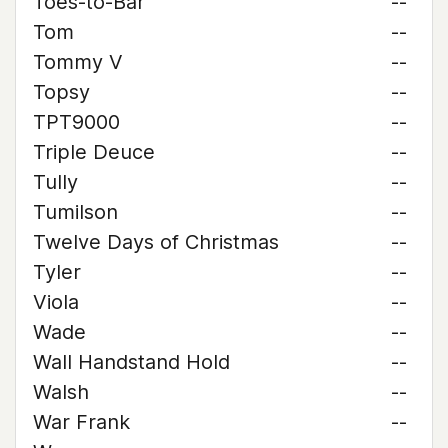
Toes-to-Bar
--
Tom
--
Tommy V
--
Topsy
--
TPT9000
--
Triple Deuce
--
Tully
--
Tumilson
--
Twelve Days of Christmas
--
Tyler
--
Viola
--
Wade
--
Wall Handstand Hold
--
Walsh
--
War Frank
--