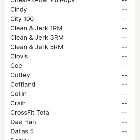
Chest-to-Bar Pull-ups
--
Cindy
--
City 100
--
Clean & Jerk 1RM
--
Clean & Jerk 3RM
--
Clean & Jerk 5RM
--
Clovis
--
Coe
--
Coffey
--
Coffland
--
Collin
--
Crain
--
CrossFit Total
--
Dae Han
--
Dallas 5
--