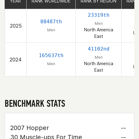
YEAR
YEAR
RANK WORLDWIDE
RANK WORLDWIDE
RANK BY REGION
RANK BY REGION
RANK
RANK
23319th
88487th
Men
2025
North America
Men
Un
East
41102nd
165637th
Men
2024
North America
Men
Un
East
BENCHMARK STATS
2007 Hopper
--
30 Muscle-ups For Time
--