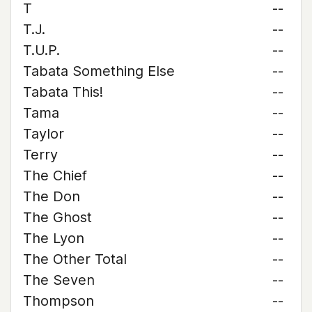
T
--
T.J.
--
T.U.P.
--
Tabata Something Else
--
Tabata This!
--
Tama
--
Taylor
--
Terry
--
The Chief
--
The Don
--
The Ghost
--
The Lyon
--
The Other Total
--
The Seven
--
Thompson
--