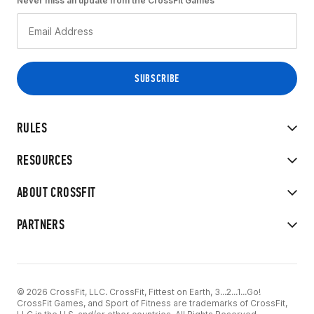
Never miss an update from the CrossFit Games
RULES
RESOURCES
ABOUT CROSSFIT
PARTNERS
© 2026 CrossFit, LLC. CrossFit, Fittest on Earth, 3...2...1...Go!
CrossFit Games, and Sport of Fitness are trademarks of CrossFit,