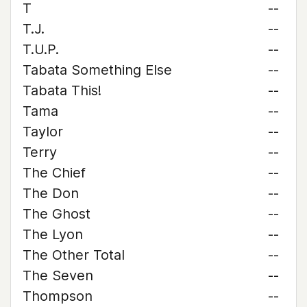
T
--
T.J.
--
T.U.P.
--
Tabata Something Else
--
Tabata This!
--
Tama
--
Taylor
--
Terry
--
The Chief
--
The Don
--
The Ghost
--
The Lyon
--
The Other Total
--
The Seven
--
Thompson
--