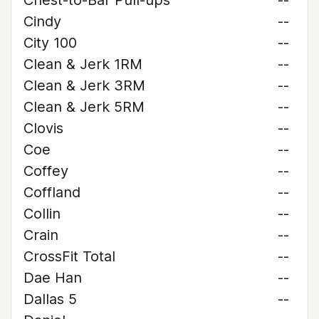
Chest-to-Bar Pull-ups
--
Cindy
--
City 100
--
Clean & Jerk 1RM
--
Clean & Jerk 3RM
--
Clean & Jerk 5RM
--
Clovis
--
Coe
--
Coffey
--
Coffland
--
Collin
--
Crain
--
CrossFit Total
--
Dae Han
--
Dallas 5
--