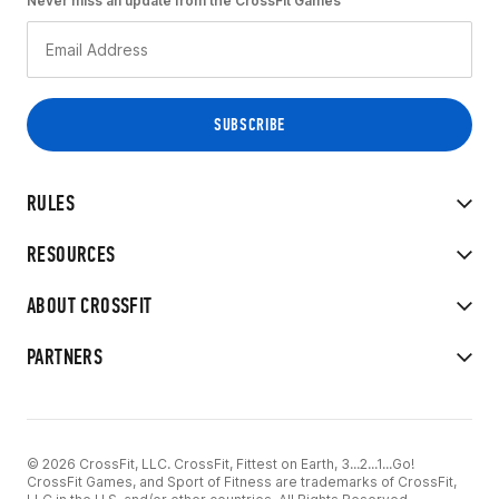
Never miss an update from the CrossFit Games
RULES
RESOURCES
ABOUT CROSSFIT
PARTNERS
© 2026 CrossFit, LLC. CrossFit, Fittest on Earth, 3...2...1...Go!
CrossFit Games, and Sport of Fitness are trademarks of CrossFit,