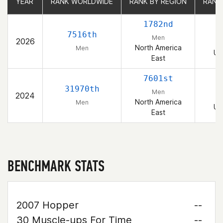
YEAR
YEAR
RANK WORLDWIDE
RANK WORLDWIDE
RANK BY REGION
RANK BY REGION
RANK
RANK
1782nd
7516th
Men
2026
North America
Men
Un
East
7601st
31970th
Men
2024
North America
Men
Un
East
BENCHMARK STATS
2007 Hopper
--
30 Muscle-ups For Time
--