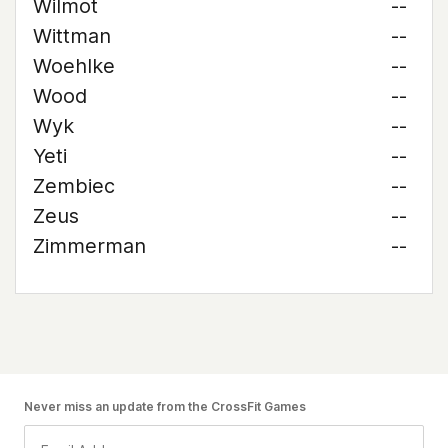
Wilmot
--
Wittman
--
Woehlke
--
Wood
--
Wyk
--
Yeti
--
Zembiec
--
Zeus
--
Zimmerman
--
Never miss an update from the CrossFit Games