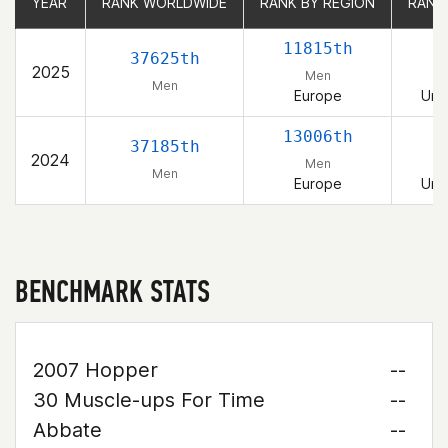
YEAR
YEAR
RANK WORLDWIDE
RANK WORLDWIDE
RANK BY REGION
RANK BY REGION
RANK
RANK
11815th
37625th
2025
Men
Men
Europe
Uni
13006th
37185th
2024
Men
Men
Europe
Uni
BENCHMARK STATS
2007 Hopper
--
30 Muscle-ups For Time
--
Abbate
--