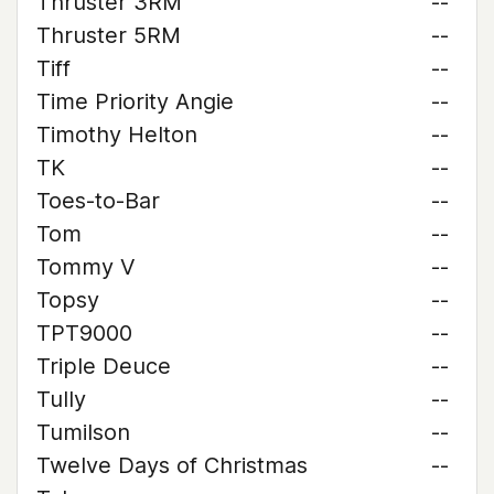
Thruster 3RM
--
Thruster 5RM
--
Tiff
--
Time Priority Angie
--
Timothy Helton
--
TK
--
Toes-to-Bar
--
Tom
--
Tommy V
--
Topsy
--
TPT9000
--
Triple Deuce
--
Tully
--
Tumilson
--
Twelve Days of Christmas
--