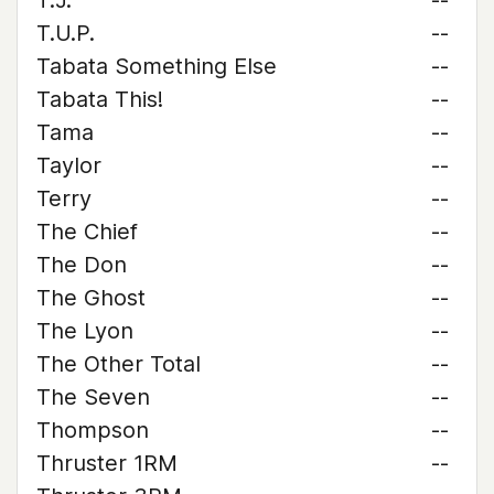
T.J.
--
T.U.P.
--
Tabata Something Else
--
Tabata This!
--
Tama
--
Taylor
--
Terry
--
The Chief
--
The Don
--
The Ghost
--
The Lyon
--
The Other Total
--
The Seven
--
Thompson
--
Thruster 1RM
--