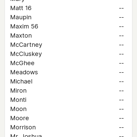
Matt 16
--
Maupin
--
Maxim 56
--
Maxton
--
McCartney
--
McCluskey
--
McGhee
--
Meadows
--
Michael
--
Miron
--
Monti
--
Moon
--
Moore
--
Morrison
--
Mr. Joshua
--