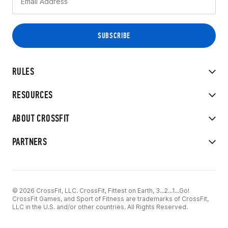
RULES
RESOURCES
ABOUT CROSSFIT
PARTNERS
© 2026 CrossFit, LLC. CrossFit, Fittest on Earth, 3...2...1...Go!
CrossFit Games, and Sport of Fitness are trademarks of CrossFit,
LLC in the U.S. and/or other countries. All Rights Reserved.