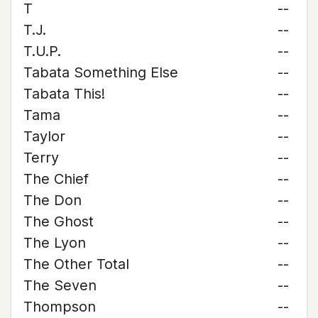
T
--
T.J.
--
T.U.P.
--
Tabata Something Else
--
Tabata This!
--
Tama
--
Taylor
--
Terry
--
The Chief
--
The Don
--
The Ghost
--
The Lyon
--
The Other Total
--
The Seven
--
Thompson
--