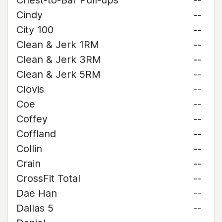
Chest-to-Bar Pull-ups
--
Cindy
--
City 100
--
Clean & Jerk 1RM
--
Clean & Jerk 3RM
--
Clean & Jerk 5RM
--
Clovis
--
Coe
--
Coffey
--
Coffland
--
Collin
--
Crain
--
CrossFit Total
--
Dae Han
--
Dallas 5
--