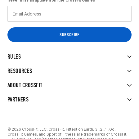
Never miss an update from the CrossFit Games
RULES
RESOURCES
ABOUT CROSSFIT
PARTNERS
© 2026 CrossFit, LLC. CrossFit, Fittest on Earth, 3...2...1...Go!
CrossFit Games, and Sport of Fitness are trademarks of CrossFit,