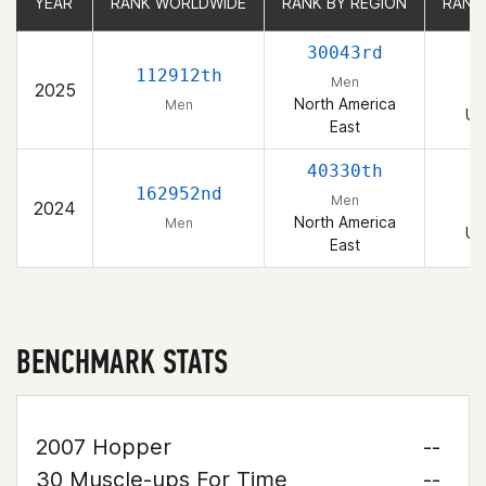
YEAR
YEAR
RANK WORLDWIDE
RANK WORLDWIDE
RANK BY REGION
RANK BY REGION
RANK
RANK
30043rd
112912th
Men
2025
North America
Men
Un
East
40330th
162952nd
Men
2024
North America
Men
Un
East
BENCHMARK STATS
2007 Hopper
--
30 Muscle-ups For Time
--