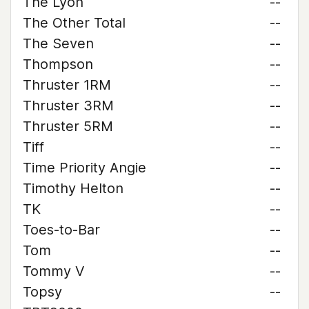
The Lyon
--
The Other Total
--
The Seven
--
Thompson
--
Thruster 1RM
--
Thruster 3RM
--
Thruster 5RM
--
Tiff
--
Time Priority Angie
--
Timothy Helton
--
TK
--
Toes-to-Bar
--
Tom
--
Tommy V
--
Topsy
--