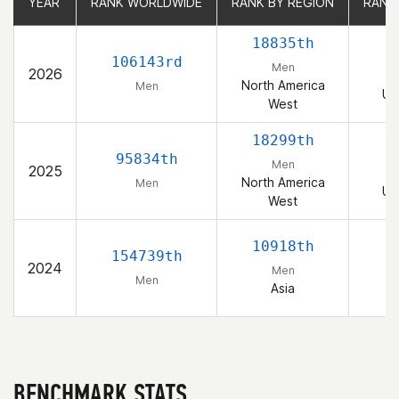
YEAR
YEAR
RANK WORLDWIDE
RANK WORLDWIDE
RANK BY REGION
RANK BY REGION
RANK
RANK
18835th
106143rd
Men
2026
North America
Men
Un
West
18299th
95834th
Men
2025
North America
Men
Un
West
10918th
154739th
2024
Men
Men
Asia
BENCHMARK STATS