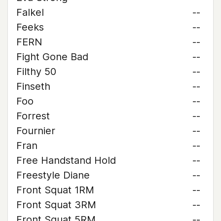
Falkel
--
Feeks
--
FERN
--
Fight Gone Bad
--
Filthy 50
--
Finseth
--
Foo
--
Forrest
--
Fournier
--
Fran
--
Free Handstand Hold
--
Freestyle Diane
--
Front Squat 1RM
--
Front Squat 3RM
--
Front Squat 5RM
--