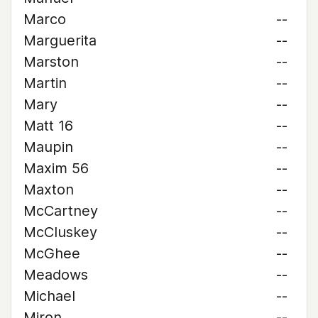
Marco
--
Marguerita
--
Marston
--
Martin
--
Mary
--
Matt 16
--
Maupin
--
Maxim 56
--
Maxton
--
McCartney
--
McCluskey
--
McGhee
--
Meadows
--
Michael
--
Miron
--