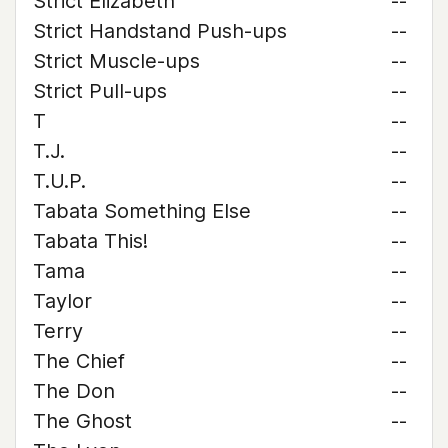
Strict Elizabeth
--
Strict Handstand Push-ups
--
Strict Muscle-ups
--
Strict Pull-ups
--
T
--
T.J.
--
T.U.P.
--
Tabata Something Else
--
Tabata This!
--
Tama
--
Taylor
--
Terry
--
The Chief
--
The Don
--
The Ghost
--