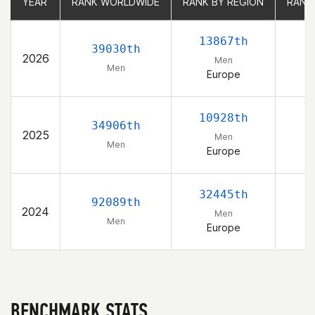
YEAR
YEAR
RANK WORLDWIDE
RANK WORLDWIDE
RANK BY REGION
RANK BY REGION
RANK
RANK
13867th
39030th
2026
Men
Men
Europe
10928th
34906th
2025
Men
Men
Europe
32445th
92089th
2024
Men
Men
Europe
BENCHMARK STATS