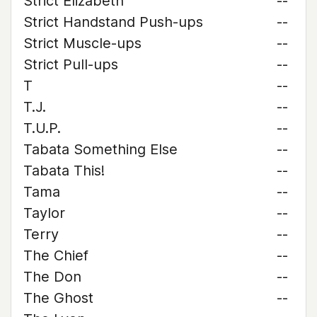
Strict Elizabeth
--
Strict Handstand Push-ups
--
Strict Muscle-ups
--
Strict Pull-ups
--
T
--
T.J.
--
T.U.P.
--
Tabata Something Else
--
Tabata This!
--
Tama
--
Taylor
--
Terry
--
The Chief
--
The Don
--
The Ghost
--