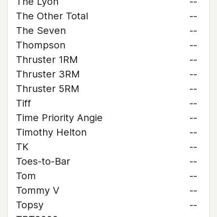
The Lyon
--
The Other Total
--
The Seven
--
Thompson
--
Thruster 1RM
--
Thruster 3RM
--
Thruster 5RM
--
Tiff
--
Time Priority Angie
--
Timothy Helton
--
TK
--
Toes-to-Bar
--
Tom
--
Tommy V
--
Topsy
--