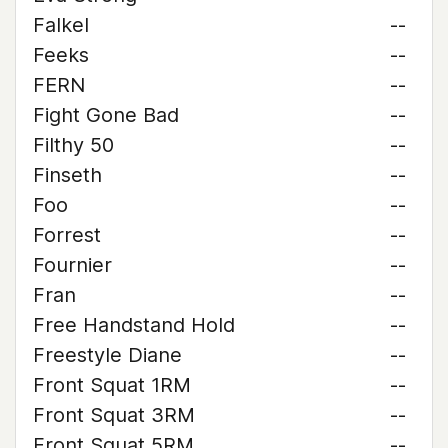
Falkel
--
Feeks
--
FERN
--
Fight Gone Bad
--
Filthy 50
--
Finseth
--
Foo
--
Forrest
--
Fournier
--
Fran
--
Free Handstand Hold
--
Freestyle Diane
--
Front Squat 1RM
--
Front Squat 3RM
--
Front Squat 5RM
--