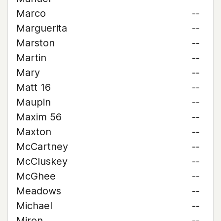
Marco
--
Marguerita
--
Marston
--
Martin
--
Mary
--
Matt 16
--
Maupin
--
Maxim 56
--
Maxton
--
McCartney
--
McCluskey
--
McGhee
--
Meadows
--
Michael
--
Miron
--