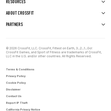
RESOURCES
ABOUT CROSSFIT
PARTNERS
© 2026 CrossFit, LLC. CrossFit, Fittest on Earth, 3...2...1...Go!
CrossFit Games, and Sport of Fitness are trademarks of CrossFit,
LLC in the U.S. and/or other countries. All Rights Reserved.
Terms & Conditions
Privacy Policy
Cookie Policy
Disclaimer
Contact Us
Report IP Theft
California Privacy Notice