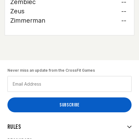
Zembiec
--
Zeus
--
Zimmerman
--
Never miss an update from the CrossFit Games
RULES