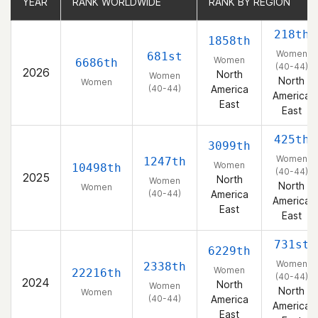
YEAR
YEAR
RANK WORLDWIDE
RANK WORLDWIDE
RANK BY REGION
RANK BY REGION
218th
1858th
Women
681st
Women
6686th
(40-44)
2026
North
Women
North
Women
(40-44)
America
America
East
East
425th
3099th
Women
1247th
Women
10498th
(40-44)
2025
North
Women
North
Women
(40-44)
America
America
East
East
731st
6229th
Women
2338th
Women
22216th
(40-44)
2024
North
Women
North
Women
(40-44)
America
America
East