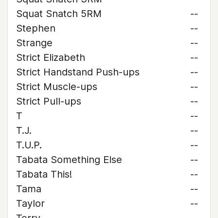
Squat Snatch 5RM
--
Stephen
--
Strange
--
Strict Elizabeth
--
Strict Handstand Push-ups
--
Strict Muscle-ups
--
Strict Pull-ups
--
T
--
T.J.
--
T.U.P.
--
Tabata Something Else
--
Tabata This!
--
Tama
--
Taylor
--