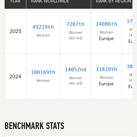
YEAR
YEAR
RANK WORLDWIDE
RANK WORLDWIDE
RANK BY REGION
RANK BY REGION
176
14086th
7287th
49219th
Wo
2025
Women
Women
(40-
Women
(40-44)
Europe
Eur
382
31819th
14052nd
100169th
Wo
2024
Women
Women
(40-
Women
(40-44)
Europe
Eur
BENCHMARK STATS