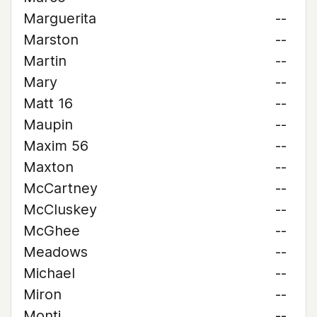
Marguerita
--
Marston
--
Martin
--
Mary
--
Matt 16
--
Maupin
--
Maxim 56
--
Maxton
--
McCartney
--
McCluskey
--
McGhee
--
Meadows
--
Michael
--
Miron
--
Monti
--