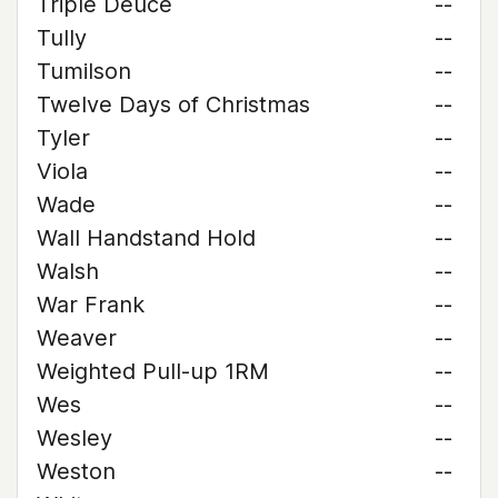
Triple Deuce
--
Tully
--
Tumilson
--
Twelve Days of Christmas
--
Tyler
--
Viola
--
Wade
--
Wall Handstand Hold
--
Walsh
--
War Frank
--
Weaver
--
Weighted Pull-up 1RM
--
Wes
--
Wesley
--
Weston
--