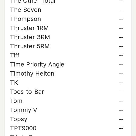
The Other Total
--
The Seven
--
Thompson
--
Thruster 1RM
--
Thruster 3RM
--
Thruster 5RM
--
Tiff
--
Time Priority Angie
--
Timothy Helton
--
TK
--
Toes-to-Bar
--
Tom
--
Tommy V
--
Topsy
--
TPT9000
--