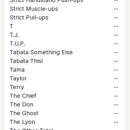
Strict Handstand Push-ups
--
Strict Muscle-ups
--
Strict Pull-ups
--
T
--
T.J.
--
T.U.P.
--
Tabata Something Else
--
Tabata This!
--
Tama
--
Taylor
--
Terry
--
The Chief
--
The Don
--
The Ghost
--
The Lyon
--