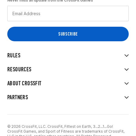
Never miss an update from the CrossFit Games
RULES
RESOURCES
ABOUT CROSSFIT
PARTNERS
© 2026 CrossFit, LLC. CrossFit, Fittest on Earth, 3...2...1...Go!
CrossFit Games, and Sport of Fitness are trademarks of CrossFit,