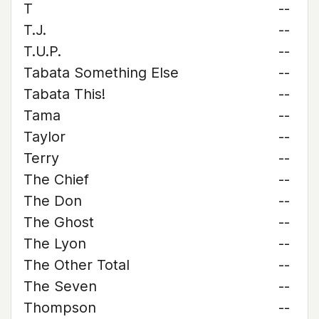
T
--
T.J.
--
T.U.P.
--
Tabata Something Else
--
Tabata This!
--
Tama
--
Taylor
--
Terry
--
The Chief
--
The Don
--
The Ghost
--
The Lyon
--
The Other Total
--
The Seven
--
Thompson
--