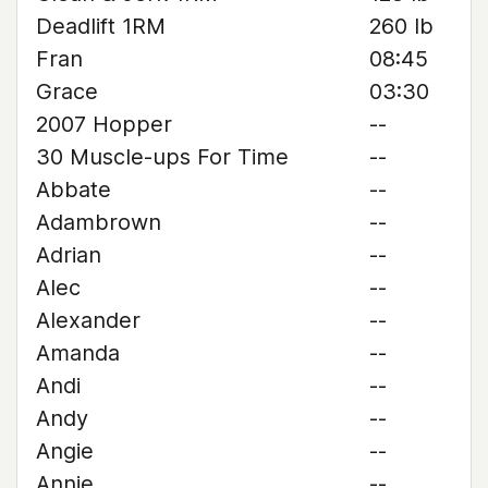
Deadlift 1RM
260 lb
Fran
08:45
Grace
03:30
2007 Hopper
--
30 Muscle-ups For Time
--
Abbate
--
Adambrown
--
Adrian
--
Alec
--
Alexander
--
Amanda
--
Andi
--
Andy
--
Angie
--
Annie
--