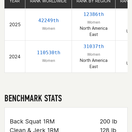
YEAR
YEAR
RANK WORLDWIDE
RANK WORLDWIDE
RANK BY REGION
RANK BY REGION
RANK
RANK
12386th
42249th
Women
2025
North America
Women
Un
East
31037th
110530th
Women
2024
North America
Women
Un
East
BENCHMARK STATS
Back Squat 1RM
200 lb
Clean & Jerk 1RM
128 lb