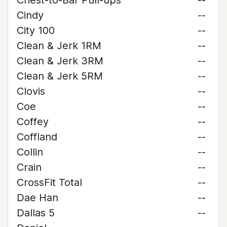
Chest-to-Bar Pull-ups
--
Cindy
--
City 100
--
Clean & Jerk 1RM
--
Clean & Jerk 3RM
--
Clean & Jerk 5RM
--
Clovis
--
Coe
--
Coffey
--
Coffland
--
Collin
--
Crain
--
CrossFit Total
--
Dae Han
--
Dallas 5
--