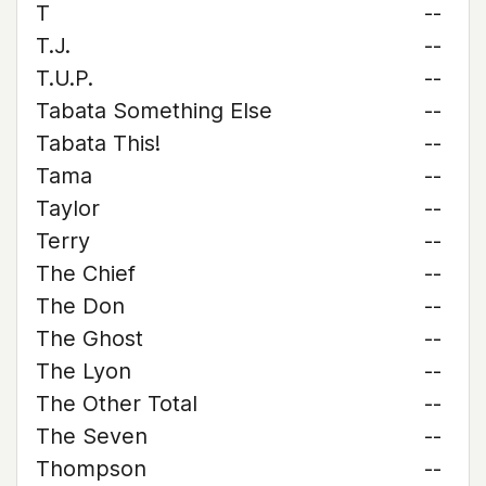
T
--
T.J.
--
T.U.P.
--
Tabata Something Else
--
Tabata This!
--
Tama
--
Taylor
--
Terry
--
The Chief
--
The Don
--
The Ghost
--
The Lyon
--
The Other Total
--
The Seven
--
Thompson
--