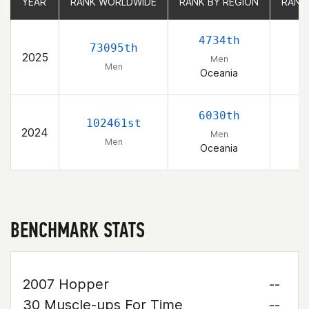
YEAR
YEAR
RANK WORLDWIDE
RANK WORLDWIDE
RANK BY REGION
RANK BY REGION
RANK
RANK
4734th
73095th
2025
Men
Men
Oceania
6030th
102461st
2024
Men
Men
Oceania
BENCHMARK STATS
2007 Hopper
--
30 Muscle-ups For Time
--