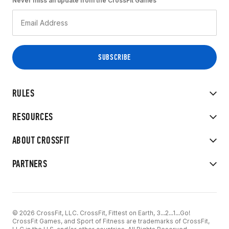
Never miss an update from the CrossFit Games
RULES
RESOURCES
ABOUT CROSSFIT
PARTNERS
© 2026 CrossFit, LLC. CrossFit, Fittest on Earth, 3...2...1...Go!
CrossFit Games, and Sport of Fitness are trademarks of CrossFit,