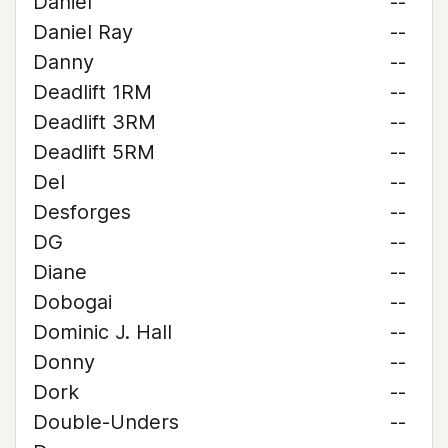
Daniel
--
Daniel Ray
--
Danny
--
Deadlift 1RM
--
Deadlift 3RM
--
Deadlift 5RM
--
Del
--
Desforges
--
DG
--
Diane
--
Dobogai
--
Dominic J. Hall
--
Donny
--
Dork
--
Double-Unders
--