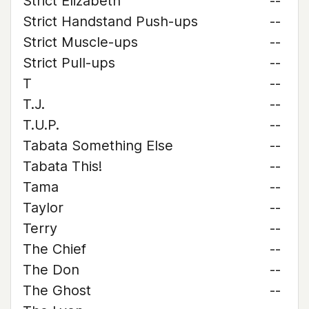
Strict Elizabeth
--
Strict Handstand Push-ups
--
Strict Muscle-ups
--
Strict Pull-ups
--
T
--
T.J.
--
T.U.P.
--
Tabata Something Else
--
Tabata This!
--
Tama
--
Taylor
--
Terry
--
The Chief
--
The Don
--
The Ghost
--