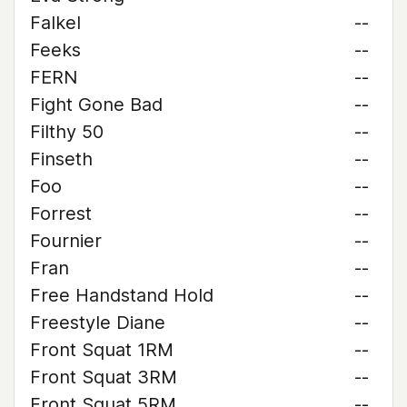
Falkel
--
Feeks
--
FERN
--
Fight Gone Bad
--
Filthy 50
--
Finseth
--
Foo
--
Forrest
--
Fournier
--
Fran
--
Free Handstand Hold
--
Freestyle Diane
--
Front Squat 1RM
--
Front Squat 3RM
--
Front Squat 5RM
--