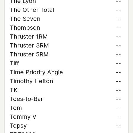
The Lyon
--
The Other Total
--
The Seven
--
Thompson
--
Thruster 1RM
--
Thruster 3RM
--
Thruster 5RM
--
Tiff
--
Time Priority Angie
--
Timothy Helton
--
TK
--
Toes-to-Bar
--
Tom
--
Tommy V
--
Topsy
--