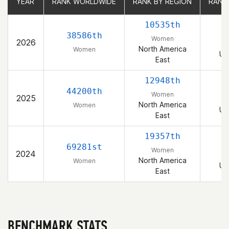
YEAR
YEAR
RANK WORLDWIDE
RANK WORLDWIDE
RANK BY REGION
RANK BY REGION
RANK
RANK
10535th
38586th
Women
2026
North America
Women
Un
East
12948th
44200th
Women
2025
North America
Women
Un
East
19357th
69281st
Women
2024
North America
Women
Un
East
BENCHMARK STATS