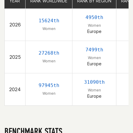
YEAR
YEAR
RANK WORLDWIDE
RANK WORLDWIDE
RANK BY REGION
RANK BY REGION
RANK
RANK
4950th
15624th
2026
Women
Women
Europe
7499th
27268th
2025
Women
Women
Europe
31090th
97945th
2024
Women
Women
Europe
BENCHMARK STATS