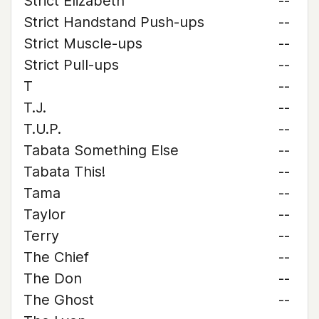
Strict Elizabeth
--
Strict Handstand Push-ups
--
Strict Muscle-ups
--
Strict Pull-ups
--
T
--
T.J.
--
T.U.P.
--
Tabata Something Else
--
Tabata This!
--
Tama
--
Taylor
--
Terry
--
The Chief
--
The Don
--
The Ghost
--