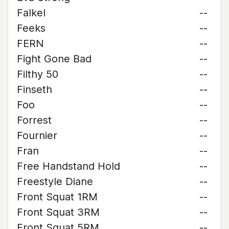
Falkel
--
Feeks
--
FERN
--
Fight Gone Bad
--
Filthy 50
--
Finseth
--
Foo
--
Forrest
--
Fournier
--
Fran
--
Free Handstand Hold
--
Freestyle Diane
--
Front Squat 1RM
--
Front Squat 3RM
--
Front Squat 5RM
--