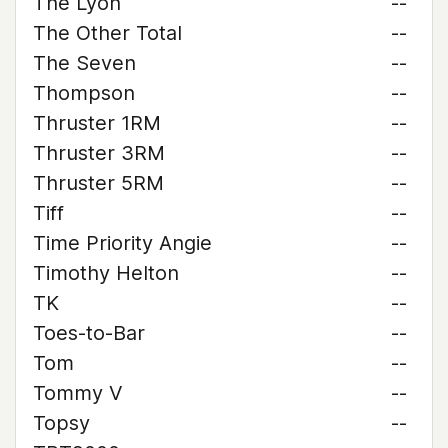
The Lyon
--
The Other Total
--
The Seven
--
Thompson
--
Thruster 1RM
--
Thruster 3RM
--
Thruster 5RM
--
Tiff
--
Time Priority Angie
--
Timothy Helton
--
TK
--
Toes-to-Bar
--
Tom
--
Tommy V
--
Topsy
--