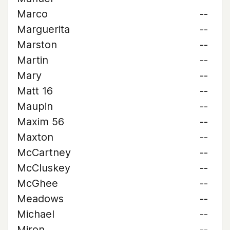
Marco
--
Marguerita
--
Marston
--
Martin
--
Mary
--
Matt 16
--
Maupin
--
Maxim 56
--
Maxton
--
McCartney
--
McCluskey
--
McGhee
--
Meadows
--
Michael
--
Miron
--