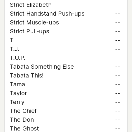
Strict Elizabeth
--
Strict Handstand Push-ups
--
Strict Muscle-ups
--
Strict Pull-ups
--
T
--
T.J.
--
T.U.P.
--
Tabata Something Else
--
Tabata This!
--
Tama
--
Taylor
--
Terry
--
The Chief
--
The Don
--
The Ghost
--