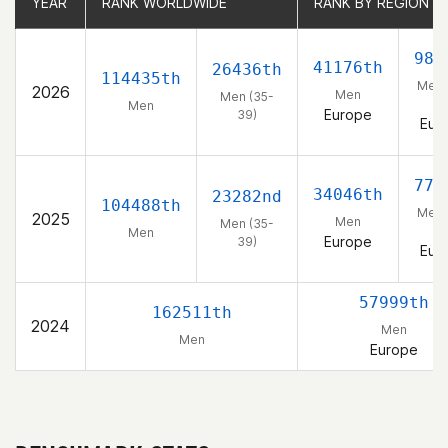
YEAR
YEAR
RANK WORLDWIDE
RANK WORLDWIDE
RANK BY REGION
RANK BY REGION
981
41176th
26436th
114435th
Men 
2026
Men
Men (35-
39
Men
Europe
39)
Eur
771
34046th
23282nd
104488th
Men 
2025
Men
Men (35-
39
Men
Europe
39)
Eur
57999th
162511th
2024
Men
Men
Europe