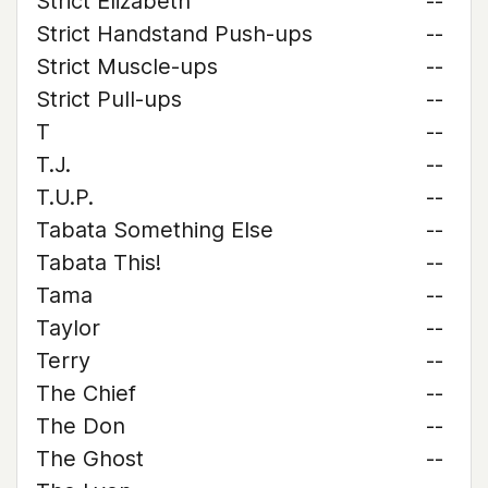
Strict Elizabeth
--
Strict Handstand Push-ups
--
Strict Muscle-ups
--
Strict Pull-ups
--
T
--
T.J.
--
T.U.P.
--
Tabata Something Else
--
Tabata This!
--
Tama
--
Taylor
--
Terry
--
The Chief
--
The Don
--
The Ghost
--