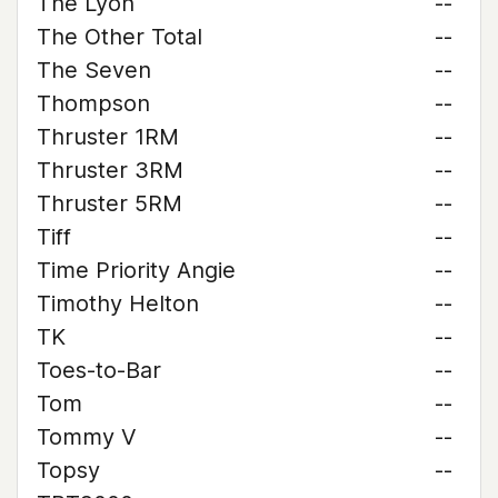
The Lyon
--
The Other Total
--
The Seven
--
Thompson
--
Thruster 1RM
--
Thruster 3RM
--
Thruster 5RM
--
Tiff
--
Time Priority Angie
--
Timothy Helton
--
TK
--
Toes-to-Bar
--
Tom
--
Tommy V
--
Topsy
--