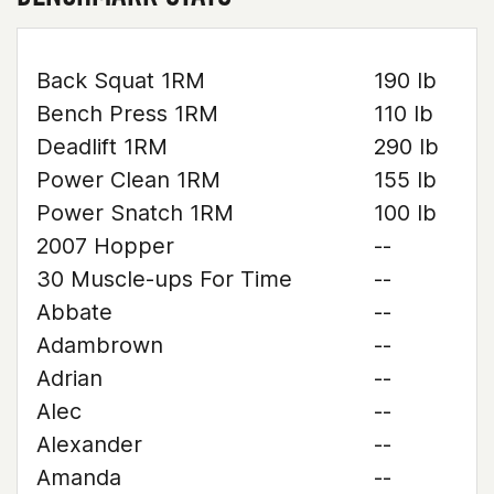
Back Squat 1RM
190 lb
Bench Press 1RM
110 lb
Deadlift 1RM
290 lb
Power Clean 1RM
155 lb
Power Snatch 1RM
100 lb
2007 Hopper
--
30 Muscle-ups For Time
--
Abbate
--
Adambrown
--
Adrian
--
Alec
--
Alexander
--
Amanda
--