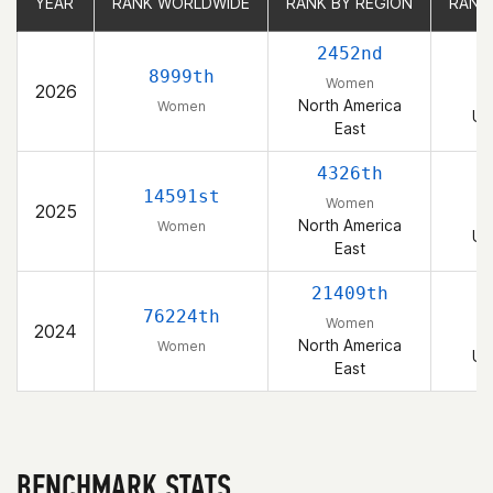
YEAR
YEAR
RANK WORLDWIDE
RANK WORLDWIDE
RANK BY REGION
RANK BY REGION
RANK
RANK
2452nd
8999th
Women
2026
North America
Women
Un
East
4326th
14591st
Women
2025
North America
Women
Un
East
21409th
76224th
Women
2024
North America
Women
Un
East
BENCHMARK STATS