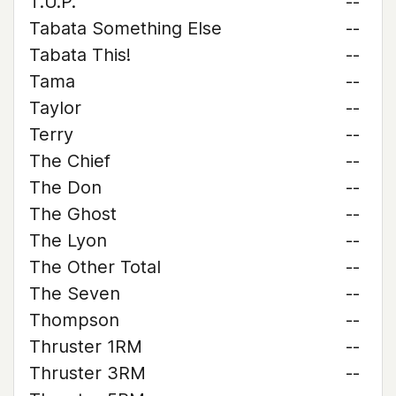
T.U.P.
--
Tabata Something Else
--
Tabata This!
--
Tama
--
Taylor
--
Terry
--
The Chief
--
The Don
--
The Ghost
--
The Lyon
--
The Other Total
--
The Seven
--
Thompson
--
Thruster 1RM
--
Thruster 3RM
--