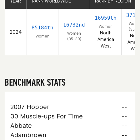
YEAR
YEAR
RANK WORLDWIDE
RANK WORLDWIDE
RANK BY REGION
RANK BY REGION
3718
16959th
Wome
16732nd
Women
85184th
(35-3
2024
North
Women
Nort
Women
(35-39)
America
Ameri
West
Wes
BENCHMARK STATS
2007 Hopper
--
30 Muscle-ups For Time
--
Abbate
--
Adambrown
--