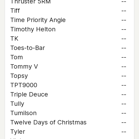
Thruster 5RM
--
Tiff
--
Time Priority Angie
--
Timothy Helton
--
TK
--
Toes-to-Bar
--
Tom
--
Tommy V
--
Topsy
--
TPT9000
--
Triple Deuce
--
Tully
--
Tumilson
--
Twelve Days of Christmas
--
Tyler
--