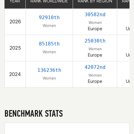
YEAR
YEAR
RANK WORLDWIDE
RANK WORLDWIDE
RANK BY REGION
RANK BY REGION
RANK
RANK
30582nd
92910th
2026
Women
Women
Europe
Uni
25030th
85185th
2025
Women
Women
Europe
Uni
42072nd
136236th
2024
Women
Women
Europe
Uni
BENCHMARK STATS