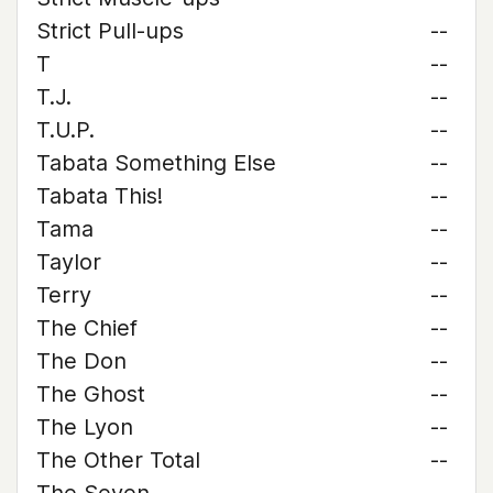
Strict Pull-ups
--
T
--
T.J.
--
T.U.P.
--
Tabata Something Else
--
Tabata This!
--
Tama
--
Taylor
--
Terry
--
The Chief
--
The Don
--
The Ghost
--
The Lyon
--
The Other Total
--