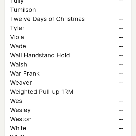
Tully
--
Tumilson
--
Twelve Days of Christmas
--
Tyler
--
Viola
--
Wade
--
Wall Handstand Hold
--
Walsh
--
War Frank
--
Weaver
--
Weighted Pull-up 1RM
--
Wes
--
Wesley
--
Weston
--
White
--