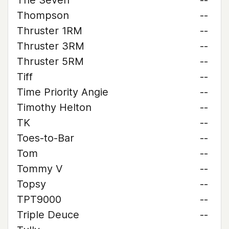
The Seven
--
Thompson
--
Thruster 1RM
--
Thruster 3RM
--
Thruster 5RM
--
Tiff
--
Time Priority Angie
--
Timothy Helton
--
TK
--
Toes-to-Bar
--
Tom
--
Tommy V
--
Topsy
--
TPT9000
--
Triple Deuce
--