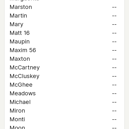
Marston
--
Martin
--
Mary
--
Matt 16
--
Maupin
--
Maxim 56
--
Maxton
--
McCartney
--
McCluskey
--
McGhee
--
Meadows
--
Michael
--
Miron
--
Monti
--
Moon
--