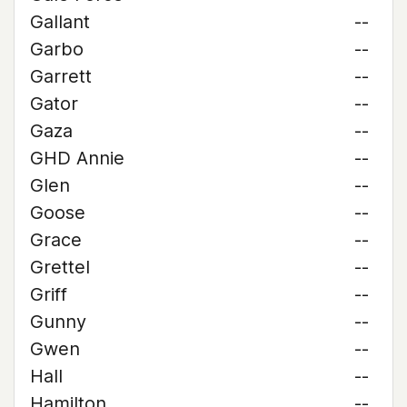
Gallant
--
Garbo
--
Garrett
--
Gator
--
Gaza
--
GHD Annie
--
Glen
--
Goose
--
Grace
--
Grettel
--
Griff
--
Gunny
--
Gwen
--
Hall
--
Hamilton
--