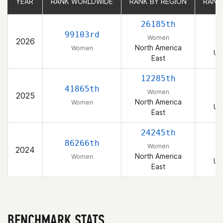
YEAR
YEAR
RANK WORLDWIDE
RANK WORLDWIDE
RANK BY REGION
RANK BY REGION
RANK
RANK
26185th
99103rd
Women
2026
North America
Women
Un
East
12285th
41865th
Women
2025
North America
Women
Un
East
24245th
86266th
Women
2024
North America
Women
Un
East
BENCHMARK STATS