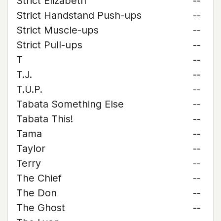
Strict Elizabeth
--
Strict Handstand Push-ups
--
Strict Muscle-ups
--
Strict Pull-ups
--
T
--
T.J.
--
T.U.P.
--
Tabata Something Else
--
Tabata This!
--
Tama
--
Taylor
--
Terry
--
The Chief
--
The Don
--
The Ghost
--