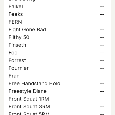
Falkel
--
Feeks
--
FERN
--
Fight Gone Bad
--
Filthy 50
--
Finseth
--
Foo
--
Forrest
--
Fournier
--
Fran
--
Free Handstand Hold
--
Freestyle Diane
--
Front Squat 1RM
--
Front Squat 3RM
--
Front Squat 5RM
--