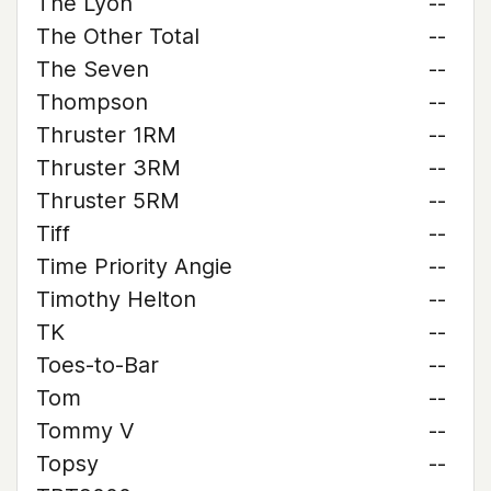
The Lyon
--
The Other Total
--
The Seven
--
Thompson
--
Thruster 1RM
--
Thruster 3RM
--
Thruster 5RM
--
Tiff
--
Time Priority Angie
--
Timothy Helton
--
TK
--
Toes-to-Bar
--
Tom
--
Tommy V
--
Topsy
--