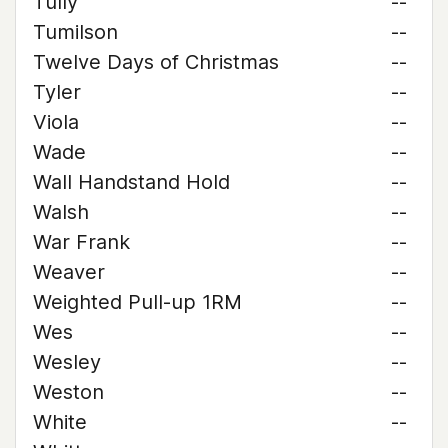
Tully
--
Tumilson
--
Twelve Days of Christmas
--
Tyler
--
Viola
--
Wade
--
Wall Handstand Hold
--
Walsh
--
War Frank
--
Weaver
--
Weighted Pull-up 1RM
--
Wes
--
Wesley
--
Weston
--
White
--