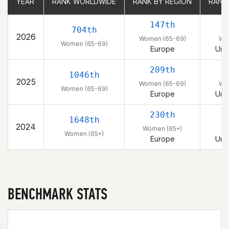
YEAR
YEAR
RANK WORLDWIDE
RANK WORLDWIDE
RANK BY REGION
RANK BY REGION
RANK
RANK
147th
704th
2026
Women (65-69)
Wo
Women (65-69)
Europe
Uni
209th
1046th
2025
Women (65-69)
Wo
Women (65-69)
Europe
Uni
230th
1648th
2024
Women (65+)
W
Women (65+)
Europe
Uni
BENCHMARK STATS