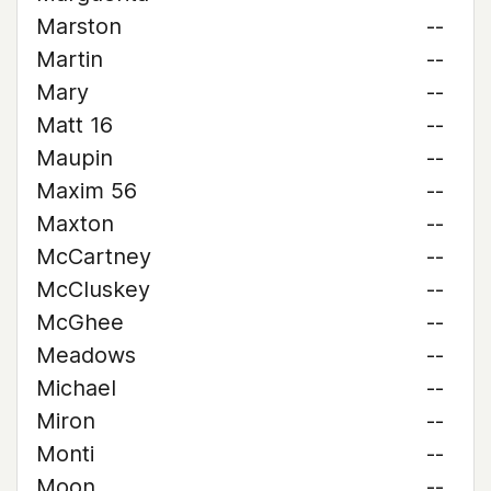
Marston
--
Martin
--
Mary
--
Matt 16
--
Maupin
--
Maxim 56
--
Maxton
--
McCartney
--
McCluskey
--
McGhee
--
Meadows
--
Michael
--
Miron
--
Monti
--
Moon
--