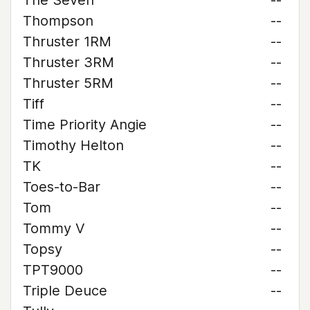
The Seven
--
Thompson
--
Thruster 1RM
--
Thruster 3RM
--
Thruster 5RM
--
Tiff
--
Time Priority Angie
--
Timothy Helton
--
TK
--
Toes-to-Bar
--
Tom
--
Tommy V
--
Topsy
--
TPT9000
--
Triple Deuce
--