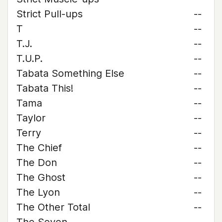
Strict Pull-ups
--
T
--
T.J.
--
T.U.P.
--
Tabata Something Else
--
Tabata This!
--
Tama
--
Taylor
--
Terry
--
The Chief
--
The Don
--
The Ghost
--
The Lyon
--
The Other Total
--