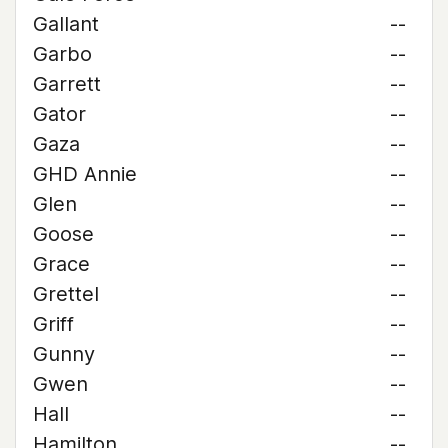
Gallant
--
Garbo
--
Garrett
--
Gator
--
Gaza
--
GHD Annie
--
Glen
--
Goose
--
Grace
--
Grettel
--
Griff
--
Gunny
--
Gwen
--
Hall
--
Hamilton
--