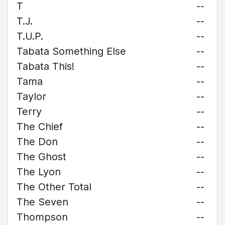
T
--
T.J.
--
T.U.P.
--
Tabata Something Else
--
Tabata This!
--
Tama
--
Taylor
--
Terry
--
The Chief
--
The Don
--
The Ghost
--
The Lyon
--
The Other Total
--
The Seven
--
Thompson
--