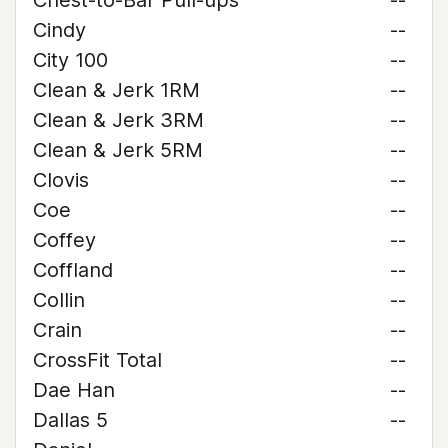
Chest-to-Bar Pull-ups
--
Cindy
--
City 100
--
Clean & Jerk 1RM
--
Clean & Jerk 3RM
--
Clean & Jerk 5RM
--
Clovis
--
Coe
--
Coffey
--
Coffland
--
Collin
--
Crain
--
CrossFit Total
--
Dae Han
--
Dallas 5
--