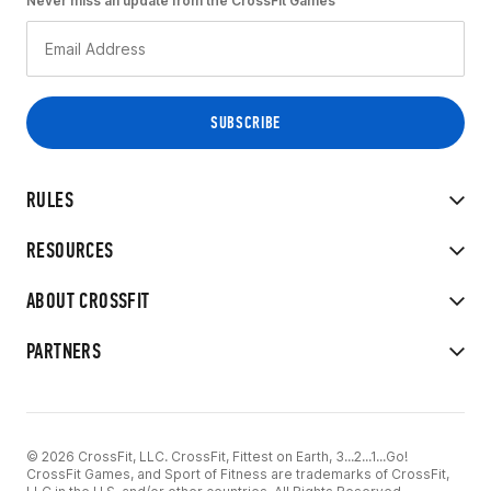
Never miss an update from the CrossFit Games
RULES
RESOURCES
ABOUT CROSSFIT
PARTNERS
© 2026 CrossFit, LLC. CrossFit, Fittest on Earth, 3...2...1...Go!
CrossFit Games, and Sport of Fitness are trademarks of CrossFit,