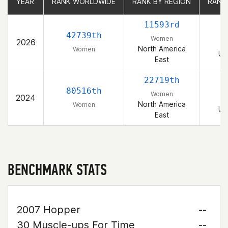
YEAR
YEAR
RANK WORLDWIDE
RANK WORLDWIDE
RANK BY REGION
RANK BY REGION
RANK
RANK
11593rd
42739th
Women
2026
North America
Women
Un
East
22719th
80516th
Women
2024
North America
Women
Un
East
BENCHMARK STATS
2007 Hopper
--
30 Muscle-ups For Time
--