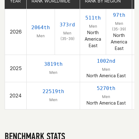
YEAR
YEAR
RANK WORLDWIDE
RANK WORLDWIDE
RANK BY REGION
RANK BY REGION
97th
511th
Men
373rd
Men
2064th
(35-39)
2026
North
Men
North
Men
(35-39)
America
America
East
East
1002nd
3819th
2025
Men
Men
North America East
5270th
22519th
2024
Men
Men
North America East
BENCHMARK STATS