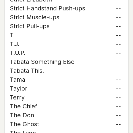
Strict Handstand Push-ups
--
Strict Muscle-ups
--
Strict Pull-ups
--
T
--
T.J.
--
T.U.P.
--
Tabata Something Else
--
Tabata This!
--
Tama
--
Taylor
--
Terry
--
The Chief
--
The Don
--
The Ghost
--