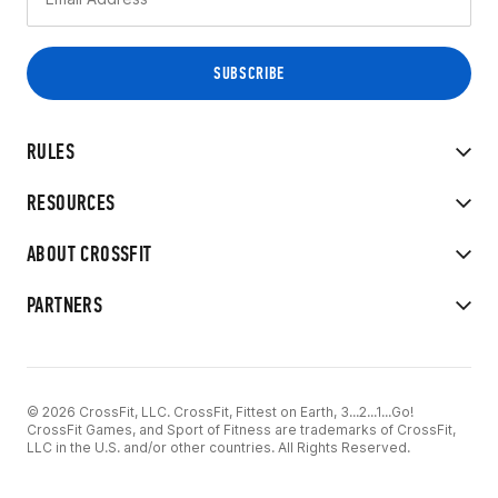
RULES
RESOURCES
ABOUT CROSSFIT
PARTNERS
© 2026 CrossFit, LLC. CrossFit, Fittest on Earth, 3...2...1...Go!
CrossFit Games, and Sport of Fitness are trademarks of CrossFit,
LLC in the U.S. and/or other countries. All Rights Reserved.