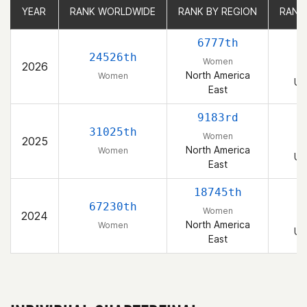
YEAR
YEAR
RANK WORLDWIDE
RANK WORLDWIDE
RANK BY REGION
RANK BY REGION
RANK
RANK
6777th
24526th
Women
2026
North America
Women
Un
East
9183rd
31025th
Women
2025
North America
Women
Un
East
18745th
67230th
Women
2024
North America
Women
Un
East