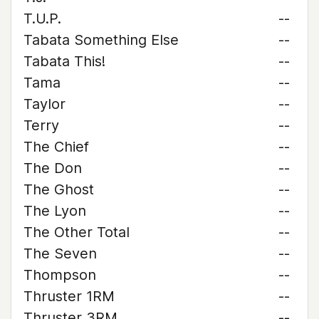
T.U.P.
--
Tabata Something Else
--
Tabata This!
--
Tama
--
Taylor
--
Terry
--
The Chief
--
The Don
--
The Ghost
--
The Lyon
--
The Other Total
--
The Seven
--
Thompson
--
Thruster 1RM
--
Thruster 3RM
--