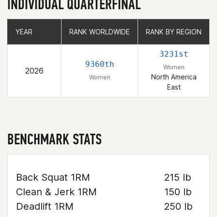
INDIVIDUAL QUARTERFINAL
YEAR
YEAR
RANK WORLDWIDE
RANK WORLDWIDE
RANK BY REGION
RANK BY REGION
3231st
9360th
Women
2026
North America
Women
East
BENCHMARK STATS
Back Squat 1RM
215 lb
Clean & Jerk 1RM
150 lb
Deadlift 1RM
250 lb