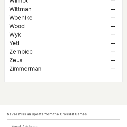
Wilmot
--
Wittman
--
Woehlke
--
Wood
--
Wyk
--
Yeti
--
Zembiec
--
Zeus
--
Zimmerman
--
Never miss an update from the CrossFit Games