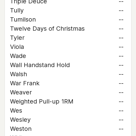
Triple Deuce
--
Tully
--
Tumilson
--
Twelve Days of Christmas
--
Tyler
--
Viola
--
Wade
--
Wall Handstand Hold
--
Walsh
--
War Frank
--
Weaver
--
Weighted Pull-up 1RM
--
Wes
--
Wesley
--
Weston
--