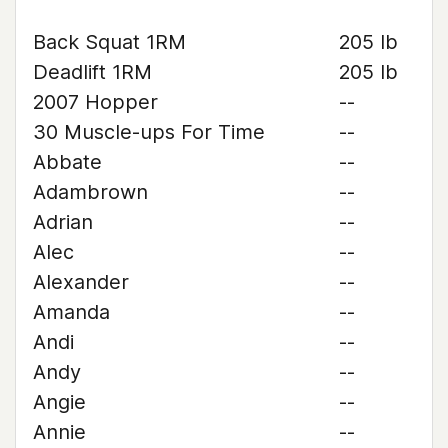
Back Squat 1RM
205 lb
Deadlift 1RM
205 lb
2007 Hopper
--
30 Muscle-ups For Time
--
Abbate
--
Adambrown
--
Adrian
--
Alec
--
Alexander
--
Amanda
--
Andi
--
Andy
--
Angie
--
Annie
--