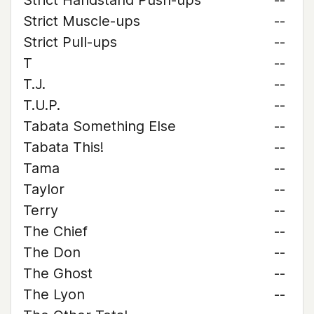
Strict Handstand Push-ups
--
Strict Muscle-ups
--
Strict Pull-ups
--
T
--
T.J.
--
T.U.P.
--
Tabata Something Else
--
Tabata This!
--
Tama
--
Taylor
--
Terry
--
The Chief
--
The Don
--
The Ghost
--
The Lyon
--