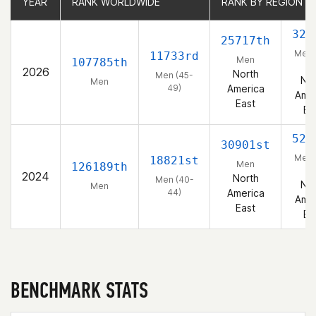
YEAR
YEAR
RANK WORLDWIDE
RANK WORLDWIDE
RANK BY REGION
RANK BY REGION
324
25717th
Men 
11733rd
Men
107785th
49
2026
North
Men (45-
Nor
Men
49)
America
Amer
East
Ea
522
30901st
Men 
18821st
Men
126189th
44
2024
North
Men (40-
Nor
Men
44)
America
Amer
East
Ea
BENCHMARK STATS