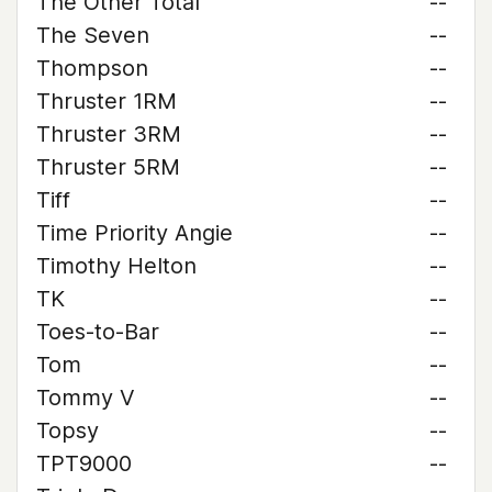
The Other Total
--
The Seven
--
Thompson
--
Thruster 1RM
--
Thruster 3RM
--
Thruster 5RM
--
Tiff
--
Time Priority Angie
--
Timothy Helton
--
TK
--
Toes-to-Bar
--
Tom
--
Tommy V
--
Topsy
--
TPT9000
--