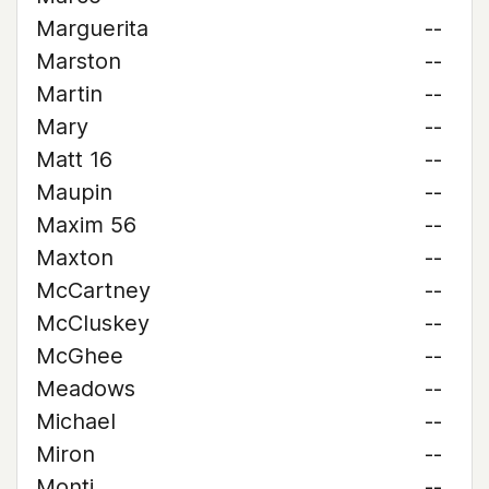
Marguerita
--
Marston
--
Martin
--
Mary
--
Matt 16
--
Maupin
--
Maxim 56
--
Maxton
--
McCartney
--
McCluskey
--
McGhee
--
Meadows
--
Michael
--
Miron
--
Monti
--