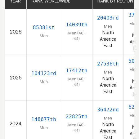
YEAR
YEAR
RANK WORLDWIDE
RANK WORLDWIDE
RANK BY REGION
RANK BY REGION
374
20403rd
Men 
14039th
Men
85381st
44
2026
North
Men (40-
Nor
Men
44)
America
Amer
East
Ea
503
27536th
Men 
17412th
Men
104123rd
44
2025
North
Men (40-
Nor
Men
44)
America
Amer
East
Ea
625
36472nd
Men 
22825th
Men
148677th
44
2024
North
Men (40-
Nor
Men
44)
America
Amer
East