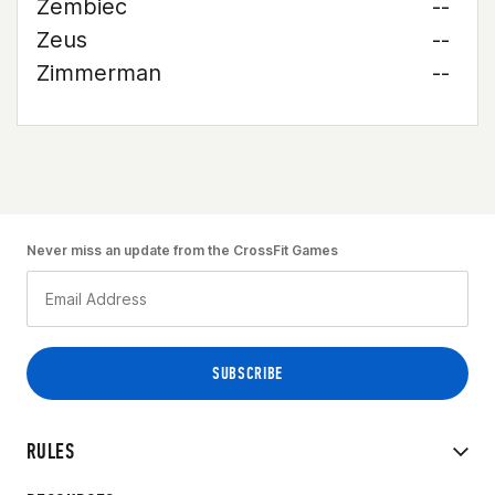
Zembiec
--
Zeus
--
Zimmerman
--
Never miss an update from the CrossFit Games
RULES