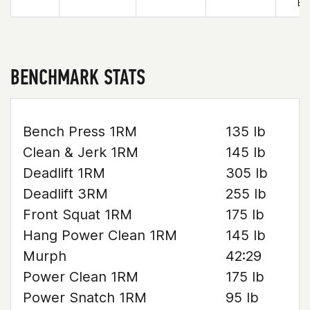
Ea
BENCHMARK STATS
Bench Press 1RM
135 lb
Clean & Jerk 1RM
145 lb
Deadlift 1RM
305 lb
Deadlift 3RM
255 lb
Front Squat 1RM
175 lb
Hang Power Clean 1RM
145 lb
Murph
42:29
Power Clean 1RM
175 lb
Power Snatch 1RM
95 lb