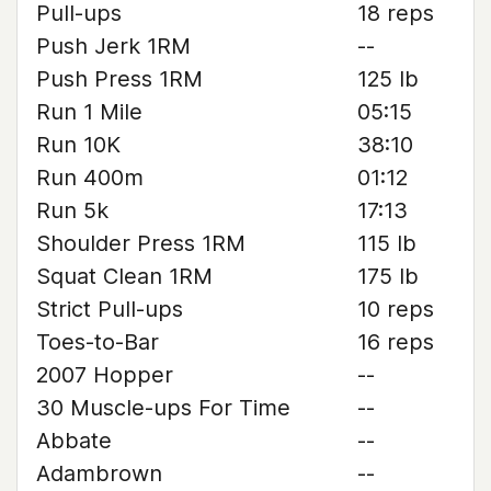
Pull-ups
18 reps
Push Jerk 1RM
--
Push Press 1RM
125 lb
Run 1 Mile
05:15
Run 10K
38:10
Run 400m
01:12
Run 5k
17:13
Shoulder Press 1RM
115 lb
Squat Clean 1RM
175 lb
Strict Pull-ups
10 reps
Toes-to-Bar
16 reps
2007 Hopper
--
30 Muscle-ups For Time
--
Abbate
--
Adambrown
--