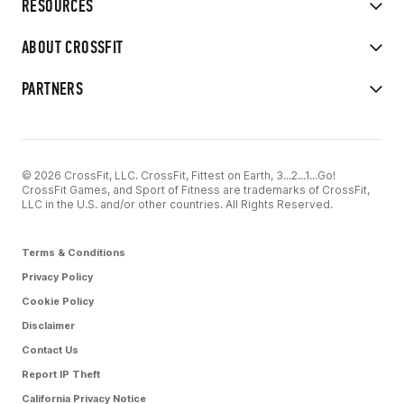
RESOURCES
ABOUT CROSSFIT
PARTNERS
© 2026 CrossFit, LLC. CrossFit, Fittest on Earth, 3...2...1...Go!
CrossFit Games, and Sport of Fitness are trademarks of CrossFit,
LLC in the U.S. and/or other countries. All Rights Reserved.
Terms & Conditions
Privacy Policy
Cookie Policy
Disclaimer
Contact Us
Report IP Theft
California Privacy Notice