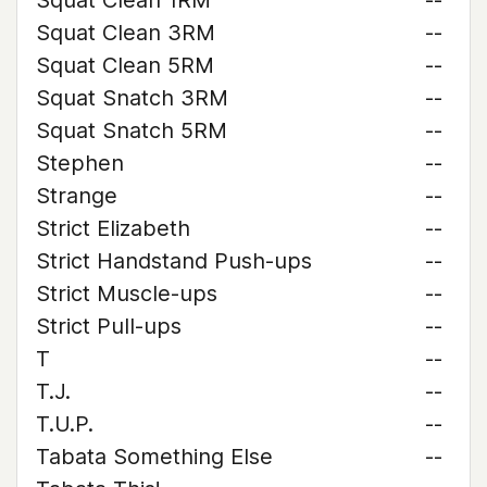
Squat Clean 1RM
--
Squat Clean 3RM
--
Squat Clean 5RM
--
Squat Snatch 3RM
--
Squat Snatch 5RM
--
Stephen
--
Strange
--
Strict Elizabeth
--
Strict Handstand Push-ups
--
Strict Muscle-ups
--
Strict Pull-ups
--
T
--
T.J.
--
T.U.P.
--
Tabata Something Else
--