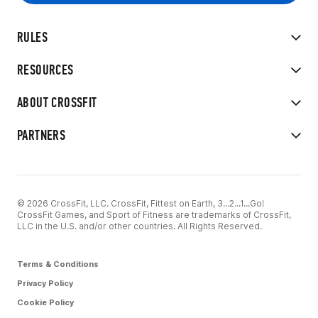
RULES
RESOURCES
ABOUT CROSSFIT
PARTNERS
© 2026 CrossFit, LLC. CrossFit, Fittest on Earth, 3...2...1...Go!
CrossFit Games, and Sport of Fitness are trademarks of CrossFit,
LLC in the U.S. and/or other countries. All Rights Reserved.
Terms & Conditions
Privacy Policy
Cookie Policy