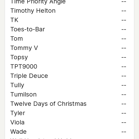
Time Priority Angie
--
Timothy Helton
--
TK
--
Toes-to-Bar
--
Tom
--
Tommy V
--
Topsy
--
TPT9000
--
Triple Deuce
--
Tully
--
Tumilson
--
Twelve Days of Christmas
--
Tyler
--
Viola
--
Wade
--