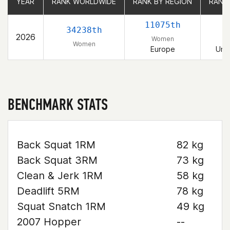
YEAR
YEAR
RANK WORLDWIDE
RANK WORLDWIDE
RANK BY REGION
RANK BY REGION
RANK
RANK
11075th
34238th
2026
Women
Women
Europe
Uni
BENCHMARK STATS
Back Squat 1RM
82 kg
Back Squat 3RM
73 kg
Clean & Jerk 1RM
58 kg
Deadlift 5RM
78 kg
Squat Snatch 1RM
49 kg
2007 Hopper
--