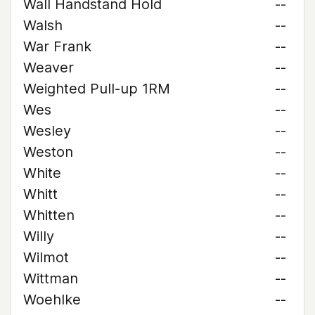
Wall Handstand Hold
--
Walsh
--
War Frank
--
Weaver
--
Weighted Pull-up 1RM
--
Wes
--
Wesley
--
Weston
--
White
--
Whitt
--
Whitten
--
Willy
--
Wilmot
--
Wittman
--
Woehlke
--